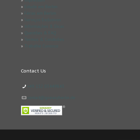
»
Impressum
»
Estude em Berlim
»
Férias em Berlim
»
Serviços Exclusivos
»
Informações & Dicas
»
Questões & FAQ
»
Termos & Condicões
»
Trabalhe Conosco
Contact Us
+49 152 03449843
contact@goeasyberlin.de