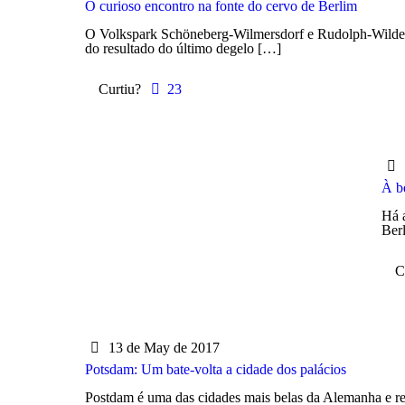
O curioso encontro na fonte do cervo de Berlim
O Volkspark Schöneberg-Wilmersdorf e Rudolph-Wilde-P
do resultado do último degelo
[…]
Curtiu?
23
À b
Há 
Berl
C
13 de May de 2017
Potsdam: Um bate-volta a cidade dos palácios
Postdam é uma das cidades mais belas da Alemanha e reún