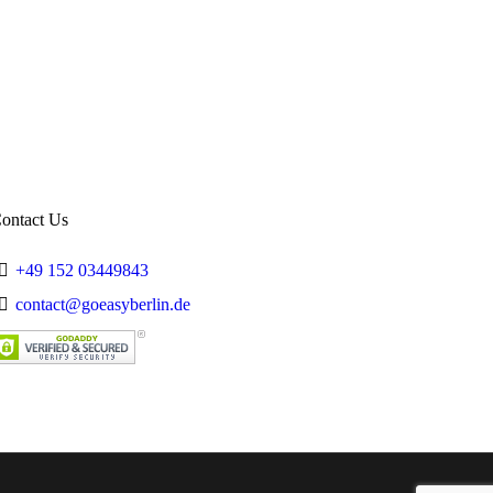
Summer
Trips
Working in Germany
ontact Us
+49 152 03449843
contact@goeasyberlin.de