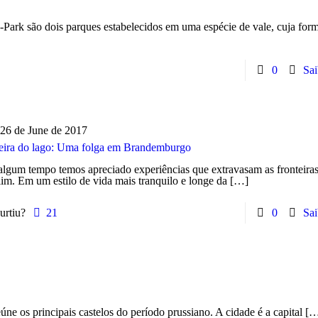
ark são dois parques estabelecidos em uma espécie de vale, cuja fo
0
Sai
26 de June de 2017
eira do lago: Uma folga em Brandemburgo
algum tempo temos apreciado experiências que extravasam as fronteira
im. Em um estilo de vida mais tranquilo e longe da
[…]
urtiu?
21
0
Sai
e os principais castelos do período prussiano. A cidade é a capital
[…