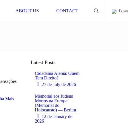
ABOUT US
CONTACT
Latest Posts
Cidadania Alemã: Quem
Tem Direito?
 sensações
27 de July de 2026
0
Memorial aos Judeus
ba Mais
Mortos na Europa
(Memorial do
0
Holocausto) — Berlim
12 de January de
2026