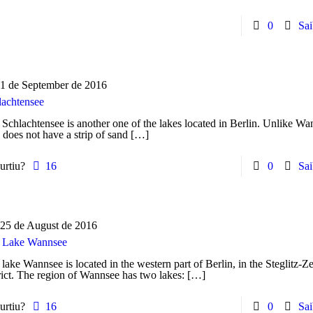
0
Sai
1 de September de 2016
lachtensee
Schlachtensee is another one of the lakes located in Berlin. Unlike Wan
 does not have a strip of sand
[…]
urtiu?
16
0
Sai
25 de August de 2016
 Lake Wannsee
lake Wannsee is located in the western part of Berlin, in the Steglitz-Z
rict. The region of Wannsee has two lakes:
[…]
urtiu?
16
0
Sai