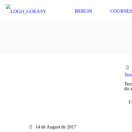
BERLIN
COURSES
Teuf
Teuf
do v
C
14 de August de 2017