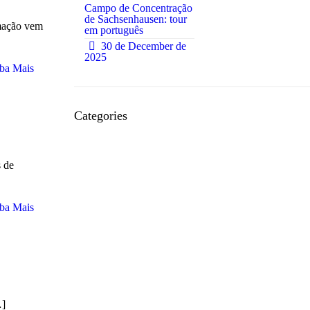
Campo de Concentração
de Sachsenhausen: tour
rmação vem
em português
0
30 de December de
2025
ba Mais
Categories
Acommodation
s de
Bars
Bureaucracies
ba Mais
Concerts
Events
Everyday
Feedback and Experiences
Festivals
]