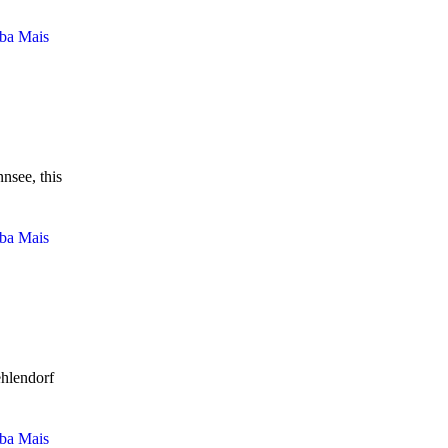
Flea Markets
Food
ba Mais
German Online
History
Information
Lakes
nsee, this
Newsletters
No category
ba Mais
Palaces
Parks
Politics
Sightseeing
Sports
ehlendorf
Studies
Study in Berlin
ba Mais