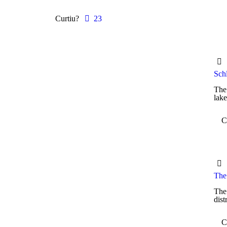
Curtiu?
23
Sch
The 
lake
C
The
The 
dist
C