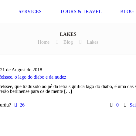
SERVICES
TOURS & TRAVEL
BLOG
LAKES
Home
Blog
Lakes
21 de August de 2018
elssee, o lago do diabo e da nudez
elssee, que traduzido ao pé da letra significa lago do diabo, é uma das
erão berlinense para os de mente
[…]
urtiu?
26
0
Sai