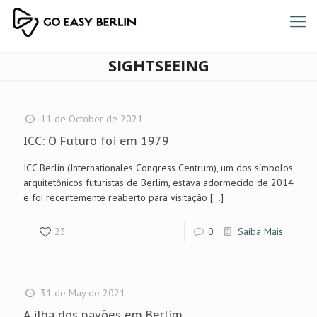
SIGHTSEEING
11 de October de 2021
ICC: O Futuro foi em 1979
ICC Berlin (Internationales Congress Centrum), um dos símbolos
arquitetônicos futuristas de Berlim, estava adormecido de 2014
e foi recentemente reaberto para visitação
[…]
23
0
Saiba Mais
31 de May de 2021
A ilha dos pavões em Berlim