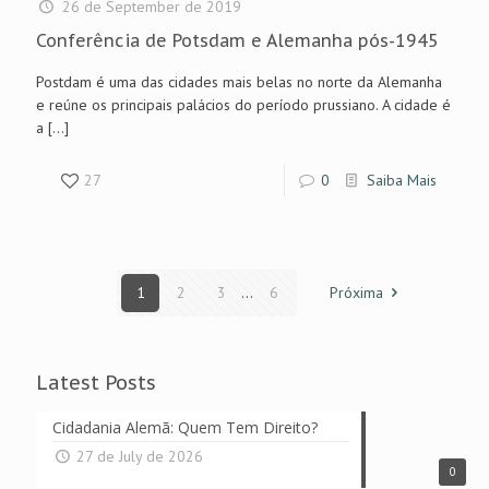
26 de September de 2019
Conferência de Potsdam e Alemanha pós-1945
Postdam é uma das cidades mais belas no norte da Alemanha
e reúne os principais palácios do período prussiano. A cidade é
a
[…]
27
0
Saiba Mais
1
2
3
...
6
Próxima
Latest Posts
Cidadania Alemã: Quem Tem Direito?
27 de July de 2026
0