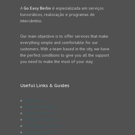
A
Go Easy Berlin
é especializada em serviços
burocráticos, realocação e programas de
intercâmbio.
Our main objective is to offer services that make
everything simple and comfortable for our
customers. With a team based in the city, we have
the perfect conditions to give you all the support
you need to make the most of your stay.
Useful Links & Guides
»
Impressum
»
Estude em Berlim
»
Férias em Berlim
»
Serviços Exclusivos
»
Informações & Dicas
»
Questões & FAQ