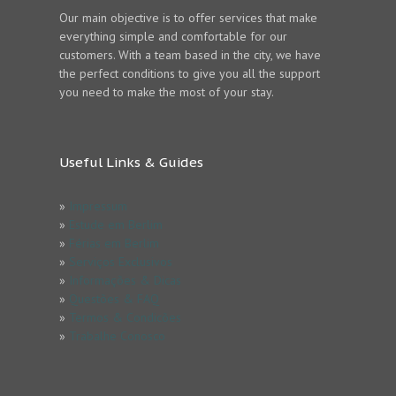
Our main objective is to offer services that make
everything simple and comfortable for our
customers. With a team based in the city, we have
the perfect conditions to give you all the support
you need to make the most of your stay.
Useful Links & Guides
»
Impressum
»
Estude em Berlim
»
Férias em Berlim
»
Serviços Exclusivos
»
Informações & Dicas
»
Questões & FAQ
»
Termos & Condicões
»
Trabalhe Conosco