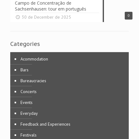
Campo de Concentração de
Sachsenhausen: tour em português
0
30 de December de 2025
Categories
Acommodation
Bars
Bureaucracies
Concerts
Events
Everyday
Feedback and Experiences
Festivals