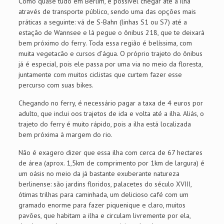
Como quase tudo em Berlim, é possível chegar até a ilha
através de transporte público, sendo uma das opções mais
práticas a seguinte: vá de S-Bahn (linhas S1 ou S7) até a
estação de Wannsee e lá pegue o ônibus 218, que te deixará
bem próximo do ferry. Toda essa região é belíssima, com
muita vegetacão e cursos d’água. O próprio trajeto do ônibus
já é especial, pois ele passa por uma via no meio da floresta,
juntamente com muitos ciclistas que curtem fazer esse
percurso com suas bikes.
Chegando no ferry, é necessário pagar a taxa de 4 euros por
adulto, que inclui oos trajetos de ida e volta até a ilha. Aliás, o
trajeto do ferry é muito rápido, pois a ilha está localizada
bem próxima à margem do rio.
Não é exagero dizer que essa ilha com cerca de 67 hectares
de área (aprox. 1,5km de comprimento por 1km de largura) é
um oásis no meio da já bastante exuberante natureza
berlinense: são jardins floridos, palacetes do século XVIII,
ótimas trilhas para caminhada, um delicioso café com um
gramado enorme para fazer piquenique e claro, muitos
pavões, que habitam a ilha e circulam livremente por ela,