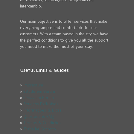
intercâmbio.
Our main objective is to offer services that make
everything simple and comfortable for our
customers. With a team based in the city, we have
the perfect conditions to give you all the support
you need to make the most of your stay.
Useful Links & Guides
»
Impressum
»
Estude em Berlim
»
Férias em Berlim
»
Serviços Exclusivos
»
Informações & Dicas
»
Questões & FAQ
»
Termos & Condicões
»
Trabalhe Conosco