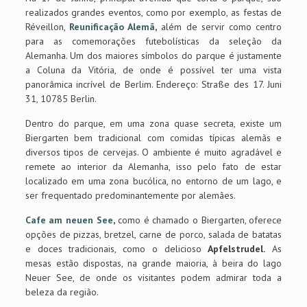
realizados grandes eventos, como por exemplo, as festas de
Réveillon,
Reunificação Alemã
,
além de servir como centro
para as comemorações futebolísticas da seleção da
Alemanha. Um dos maiores símbolos do parque é justamente
a Coluna da Vitória, de onde é possível ter uma vista
panorâmica incrível de Berlim. Endereço: Straße des 17. Juni
31, 10785 Berlin.
Dentro do parque, em uma zona quase secreta, existe um
Biergarten bem tradicional com comidas típicas alemãs e
diversos tipos de cervejas. O ambiente é muito agradável e
remete ao interior da Alemanha, isso pelo fato de estar
localizado em uma zona bucólica, no entorno de um lago, e
ser frequentado predominantemente por alemães.
Cafe am neuen See
,
como é chamado o Biergarten, oferece
opções de pizzas, bretzel, carne de porco, salada de batatas
e doces tradicionais, como o delicioso
Apfelstrudel.
As
mesas estão dispostas, na grande maioria, à beira do lago
Neuer See, de onde os visitantes podem admirar toda a
beleza da região.