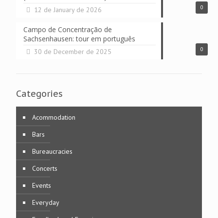
0
12 de January de 2026
Campo de Concentração de
Sachsenhausen: tour em português
0
30 de December de 2025
Categories
Acommodation
Bars
Bureaucracies
Concerts
Events
Everyday