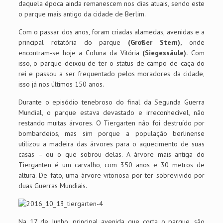
daquela época ainda remanescem nos dias atuais, sendo este
o parque mais antigo da cidade de Berlim.
Com o passar dos anos, foram criadas alamedas, avenidas e a
principal rotatória do parque
(Großer Stern),
onde
encontram-se hoje a Coluna da Vitória
(Siegessäule).
Com
isso, o parque deixou de ter o status de campo de caça do
rei e passou a ser frequentado pelos moradores da cidade,
isso já nos últimos 150 anos.
Durante o episódio tenebroso do final da Segunda Guerra
Mundial, o parque estava devastado e irreconhecível, não
restando muitas árvores. O Tiergarten não foi destruído por
bombardeios, mas sim porque a população berlinense
utilizou a madeira das árvores para o aquecimento de suas
casas – ou o que sobrou delas. A árvore mais antiga do
Tierganten é um carvalho, com 350 anos e 30 metros de
altura. De fato, uma árvore vitoriosa por ter sobrevivido por
duas Guerras Mundiais.
Na 17 de Junho, principal avenida que corta o parque, são