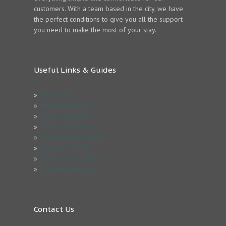
customers. With a team based in the city, we have
the perfect conditions to give you all the support
you need to make the most of your stay.
Useful Links & Guides
»
Impressum
»
Estude em Berlim
»
Férias em Berlim
»
Serviços Exclusivos
»
Informações & Dicas
»
Questões & FAQ
»
Termos & Condicões
»
Trabalhe Conosco
Contact Us