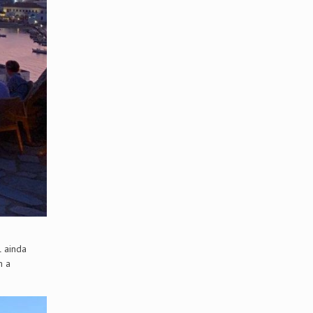
l ainda
m a