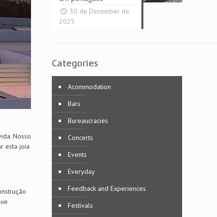
30 de December de
2025
Categories
Acommodation
Bars
Bureaucracies
vida. Nosso
Concerts
r esta joia
Events
Everyday
Feedback and Experiences
onstrução
que
Festivals