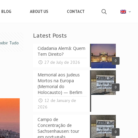
BLOG
ABOUT US
CONTACT
Latest Posts
xibir Tudo
Cidadania Alemã: Quem
Tem Direito?
0
27 de July de 2026
Memorial aos Judeus
Mortos na Europa
(Memorial do
0
Holocausto) — Berlim
12 de January de
2026
Campo de
Concentração de
Sachsenhausen: tour
0
em português