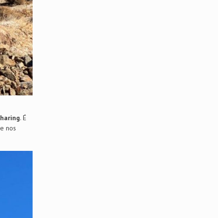
Sharing
. É
de nos