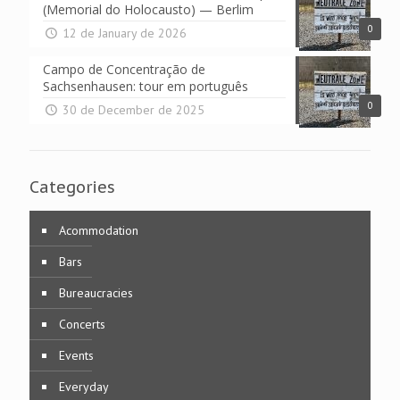
(Memorial do Holocausto) — Berlim
0
12 de January de 2026
Campo de Concentração de
Sachsenhausen: tour em português
0
30 de December de 2025
Categories
Acommodation
Bars
Bureaucracies
Concerts
Events
Everyday