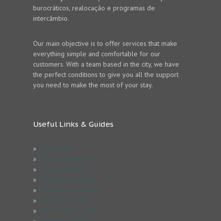
burocráticos, realocação e programas de
intercâmbio.
Our main objective is to offer services that make
everything simple and comfortable for our
customers. With a team based in the city, we have
the perfect conditions to give you all the support
you need to make the most of your stay.
Useful Links & Guides
»
Impressum
»
Estude em Berlim
»
Férias em Berlim
»
Serviços Exclusivos
»
Informações & Dicas
»
Questões & FAQ
»
Termos & Condicões