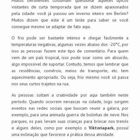
Muitos berlinenses costumam questionar àqueles típicos
visitantes de curta temporada que se dizem apaixonados
pela cidade: você já passou um inverno inteiro em Berlim?
Muitos dizem que este é um teste para saber se você
consegue mesmo se adaptar de fato aqui.
O frio pode ser bastante intenso e chegar facilmente a
temperaturas negativas, algumas vezes abaixo dos -20°C, por
isso as pessoas fazem este tipo de comentário. Para quem
vem de um país tropical, isso pode soar como um absurdo,
algo impossível de suportar. Contudo, temos que lembrar que
as residências, comércio, meios de transporte, etc. tem
aquecimento apropriado. Ou seja, frio mesmo você só passa
nos seus curtos trajetos na rua.
As pessoas soltam a criatividade por aqui também neste
período. Quando ocorrem nevascas na cidade, logo surgem
eventos nas redes sociais que buscam reunir a galera, por
exemplo, para uma animada guerra de bolinhas de neve. Nos
parques, os pais levam suas crianças para brincar nos trenós
e alguns deles, como por exemplo o
Viktoriapark,
possuí
uma inclinação que favorece a prática dessa atividade.