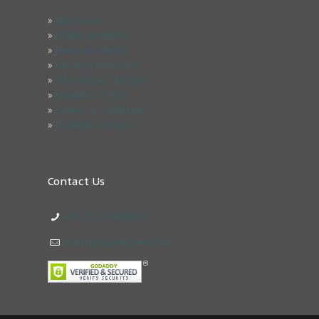
»
Impressum
»
Estude em Berlim
»
Férias em Berlim
»
Serviços Exclusivos
»
Informações & Dicas
»
Questões & FAQ
»
Termos & Condicões
»
Trabalhe Conosco
Contact Us
+49 152 03449843
contact@goeasyberlin.de