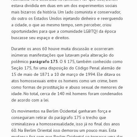
estava dividida em duas em um dos experimentos sociais
mais bizarros da história. Um lado comunista e conservador,
do outro os Estados Unidos injetando dinheiro e reerguendo
a cidade, o que ao mesmo tempo, sem perceber, criou
oportunidades para que a comunidade LGBTQI da época
buscasse seu espaço e direitos.
Durante os anos 60 houve muita discussão e ocorreram
inúmeras manifestações que lutavam pela alteração do
polêmico
parágrafo 175
. O § 175, também conhecido como
Seção 175, foi uma disposição do Código Penal alemão de
15 de maio de 1871 a 10 de março de 1994. Ele ditava os
atos homossexuais entre os homens como um crime, bem
como formas de prostituição e abuso sexual de menores de
idade. No total, cerca de 140 mil homens foram condenados
de acordo com a lei.
Os movimentos na Berlim Ocidental ganharam força e
conseguiram retirar do parágrafo 175 o trecho que
criminalizava a homossexualidade, isso já no final dos anos
60. Na Berlim Oriental isso demorou um pouco mais. Esta
mudança fez com que Berlim Ocidental se tornasse uma das