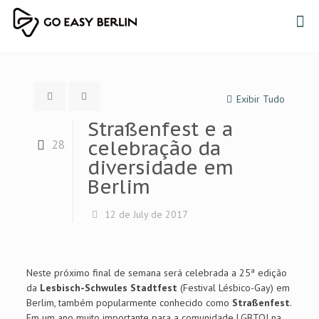
Exibir Tudo
Straßenfest e a
celebração da
28
diversidade em
Berlim
12 de July de 2017
Neste próximo final de semana será celebrada a 25ª edição
da
Lesbisch-Schwules Stadtfest
(Festival Lésbico-Gay) em
Berlim, também popularmente conhecido como
Straßenfest
.
Em um ano muito importante para a comunidade LGBTQI na