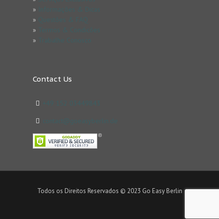
»
Informações & Dicas
»
Questões & FAQ
»
Termos & Condicões
»
Trabalhe Conosco
Contact Us
+49 152 03449843
contact@goeasyberlin.de
Todos os Direitos Reservados © 2023 Go Easy Berlin