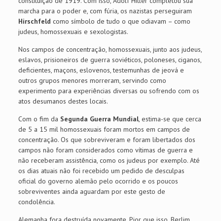
constituição de 1919. Com isso, Adolf Hitler completou sua
marcha para o poder e, com fúria, os nazistas perseguiram
Hirschfeld
como símbolo de tudo o que odiavam – como
judeus, homossexuais e sexologistas.
Nos campos de concentração, homossexuais, junto aos judeus,
eslavos, prisioneiros de guerra soviéticos, poloneses, ciganos,
deficientes, maçons, eslovenos, testemunhas de jeová e
outros grupos menores morreram, servindo como
experimento para experiências diversas ou sofrendo com os
atos desumanos destes locais.
Com o fim da
Segunda Guerra Mundial
, estima-se que cerca
de 5 a 15 mil homossexuais foram mortos em campos de
concentração. Os que sobreviveram e foram libertados dos
campos não foram considerados como vítimas de guerra e
não receberam assistência, como os judeus por exemplo. Até
os dias atuais não foi recebido um pedido de desculpas
oficial do governo alemão pelo ocorrido e os poucos
sobreviventes ainda aguardam por este gesto de
condolência.
Alemanha fora destruída novamente. Pior que isso, Berlim