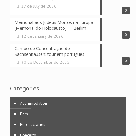
27 de July de 2026
0
Memorial aos Judeus Mortos na Europa
(Memorial do Holocausto) — Berlim
0
12 de January de 2026
Campo de Concentração de
Sachsenhausen: tour em português
0
30 de December de 2025
Categories
Acommodation
Bars
Bureaucracies
Concerts