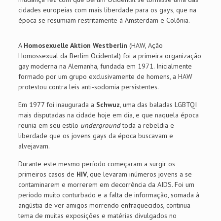
cidades europeias com mais liberdade para os gays, que na
época se resumiam restritamente à Amsterdam e Colônia.
A
Homosexuelle Aktion Westberlin
(HAW, Ação
Homossexual da Berlim Ocidental) foi a primeira organização
gay moderna na Alemanha, fundada em 1971. Inicialmente
formado por um grupo exclusivamente de homens, a HAW
protestou contra leis anti-sodomia persistentes.
Em 1977 foi inaugurada a
Schwuz
, uma das baladas LGBTQI
mais disputadas na cidade hoje em dia, e que naquela época
reunia em seu estilo
underground
toda a rebeldia e
liberdade que os jovens gays da época buscavam e
alvejavam.
Durante este mesmo período começaram a surgir os
primeiros casos de
HIV
, que levaram inúmeros jovens a se
contaminarem e morrerem em decorrência da AIDS. Foi um
período muito conturbado e a falta de informação, somada à
angústia de ver amigos morrendo enfraquecidos, continua
tema de muitas exposições e matérias divulgados no