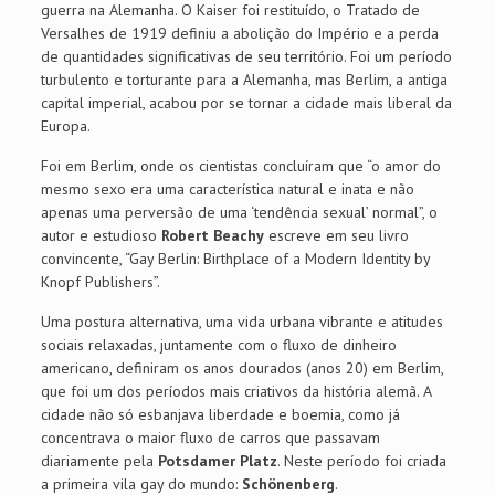
guerra na Alemanha. O Kaiser foi restituído, o Tratado de
Versalhes de 1919 definiu a abolição do Império e a perda
de quantidades significativas de seu território. Foi um período
turbulento e torturante para a Alemanha, mas Berlim, a antiga
capital imperial, acabou por se tornar a cidade mais liberal da
Europa.
Foi em Berlim, onde os cientistas concluíram que “o amor do
mesmo sexo era uma característica natural e inata e não
apenas uma perversão de uma ‘tendência sexual’ normal”, o
autor e estudioso
Robert Beachy
escreve em seu livro
convincente, “Gay Berlin: Birthplace of a Modern Identity by
Knopf Publishers”.
Uma postura alternativa, uma vida urbana vibrante e atitudes
sociais relaxadas, juntamente com o fluxo de dinheiro
americano, definiram os anos dourados (anos 20) em Berlim,
que foi um dos períodos mais criativos da história alemã. A
cidade não só esbanjava liberdade e boemia, como já
concentrava o maior fluxo de carros que passavam
diariamente pela
Potsdamer Platz
. Neste período foi criada
a primeira vila gay do mundo:
Schönenberg
.