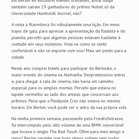
Em Berlim eu encontrei mentes brilhantes, afinal daqui
também saíram 29 ganhadores do prêmio Nobel só da
Universidade Humboldt. Incrível, não?
A visita a filarmônica foi ridiculamente uma lição. Em meus
trajes de gala, para apreciar a apresentação da flautista e do
pianista, percebi que algumas pessoas estavam bastante à
vontade em seus moletons. Vista-se como se sentir
confortável e não se importe com isso! Mais um ponto para a
cidade.
Neste ano comprei tickets para participar do Berlinale, o
maior evento do cinema na Alemanha. Despretensioso entrei
e, para chegar à sala de cinema, não havia um caminho
especial para os simples mortais. Percebi que estava no
tapete vermelho ao lado dos artistas que concorriam aos
prêmios. Pena que a Penépole Cruz não estava no mesmo
horário. Em Berlim, você pode ser o astro da sua própria vida.
Na minha primeira semana, passeando pela Friedrichstrasse,
fui interrompido pelo alto volume de uma BMW conversível
que tocava o single The Bad Touch. Olhei para meu amigo e
rimos! Berlim permite que bons ritmos voltem sem pudor