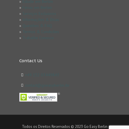
»
Estude em Berlim
»
Férias em Berlim
»
Serviços Exclusivos
»
Informações & Dicas
»
Questões & FAQ
»
Termos & Condicões
»
Trabalhe Conosco
Contact Us
+49 152 03449843
contact@goeasyberlin.de
Todos os Direitos Reservados © 2023 Go Easy Berlin