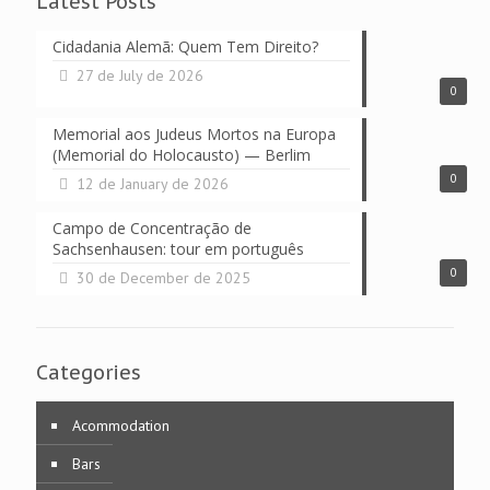
Latest Posts
Cidadania Alemã: Quem Tem Direito?
27 de July de 2026
0
Memorial aos Judeus Mortos na Europa
(Memorial do Holocausto) — Berlim
0
12 de January de 2026
Campo de Concentração de
Sachsenhausen: tour em português
0
30 de December de 2025
Categories
Acommodation
Bars