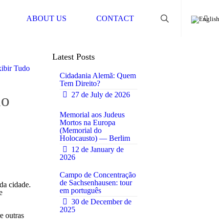
ABOUT US
CONTACT
Latest Posts
ibir Tudo
Cidadania Alemã: Quem
Tem Direito?
27 de July de 2026
ão
0
Memorial aos Judeus
Mortos na Europa
(Memorial do
0
Holocausto) — Berlim
12 de January de
2026
Campo de Concentração
de Sachsenhausen: tour
da cidade.
em português
e
0
30 de December de
2025
e outras