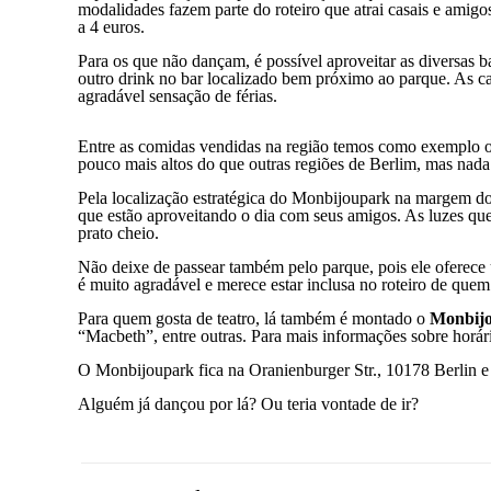
modalidades fazem parte do roteiro que atrai casais e amigos
a 4 euros.
Para os que não dançam, é possível aproveitar as diversas
outro drink no bar localizado bem próximo ao parque. As cad
agradável sensação de férias.
Entre as comidas vendidas na região temos como exemplo os
pouco mais altos do que outras regiões de Berlim, mas nad
Pela localização estratégica do Monbijoupark na margem do 
que estão aproveitando o dia com seus amigos. As luzes que
prato cheio.
Não deixe de passear também pelo parque, pois ele oferece 
é muito agradável e merece estar inclusa no roteiro de quem
Para quem gosta de teatro, lá também é montado o
Monbijo
“Macbeth”, entre outras. Para mais informações sobre horári
O Monbijoupark fica na Oranienburger Str., 10178 Berlin e
Alguém já dançou por lá? Ou teria vontade de ir?