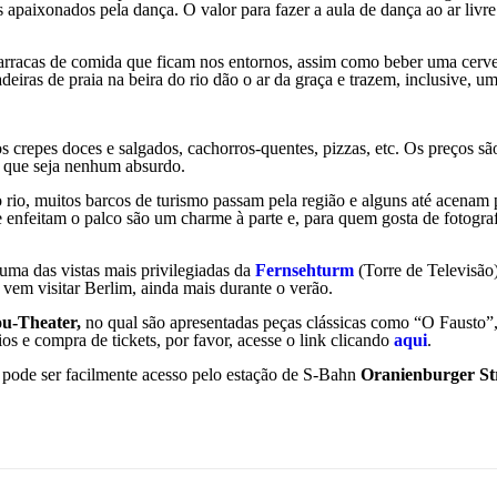
 apaixonados pela dança. O valor para fazer a aula de dança ao ar livre
 barracas de comida que ficam nos entornos, assim como beber uma cerv
eiras de praia na beira do rio dão o ar da graça e trazem, inclusive, u
 crepes doces e salgados, cachorros-quentes, pizzas, etc. Os preços s
a que seja nenhum absurdo.
rio, muitos barcos de turismo passam pela região e alguns até acenam 
 enfeitam o palco são um charme à parte e, para quem gosta de fotogra
uma das vistas mais privilegiadas da
Fernsehturm
(Torre de Televisão
 vem visitar Berlim, ainda mais durante o verão.
u-Theater,
no qual são apresentadas peças clássicas como “O Fausto”
os e compra de tickets, por favor, acesse o link clicando
aqui
.
 pode ser facilmente acesso pelo estação de S-Bahn
Oranienburger St