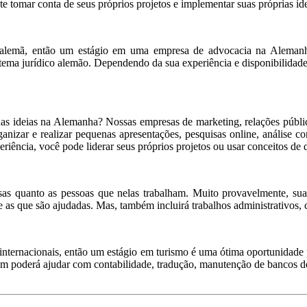
 tomar conta de seus próprios projetos e implementar suas próprias ide
o alemã, então um estágio em uma empresa de advocacia na Alemanha
tema jurídico alemão. Dependendo da sua experiência e disponibilidade, 
as ideias na Alemanha? Nossas empresas de marketing, relações públ
ganizar e realizar pequenas apresentações, pesquisas online, análise c
riência, você pode liderar seus próprios projetos ou usar conceitos de 
sas quanto as pessoas que nelas trabalham. Muito provavelmente, su
 as que são ajudadas. Mas, também incluirá trabalhos administrativos, 
internacionais, então um estágio em turismo é uma ótima oportunidade 
ém poderá ajudar com contabilidade, tradução, manutenção de bancos de