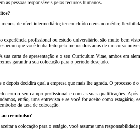
em as pessoas responsáveis pelos recursos humanos.
itos?
 menos, de nível intermediário; ter concluído o ensino médio; flexibi
o experiência profissional ou estudo universitário, são muito bem vist
ea esperam que você tenha feito pelo menos dois anos de um curso univers
 A sua carta de apresentação e o seu Curriculum Vitae, ambos em ale
emos garantir a sua colocação para o período desejado.
s e depois decidirá qual a empresa que mais lhe agrada. O processo é o 
rdo com o seu campo profissional e com as suas qualificações. Após
amos, então, uma entrevista e se você for aceito como estagiário, es
eembolso da taxa de colocação.
to ao reembolso?
aceitar a colocação para o estágio, você assume uma responsabilidade 