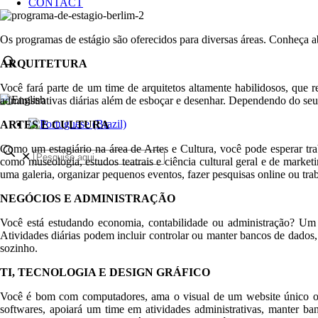
CONTACT
Os programas de estágio são oferecidos para diversas áreas. Conheça a
ARQUITETURA
Você fará parte de um time de arquitetos altamente habilidosos, que 
administrativas diárias além de esboçar e desenhar. Dependendo do seu
ARTES E CULTURA
Como um estagiário na área de Artes e Cultura, você pode esperar trab
✕
como museologia, estudos teatrais e ciência cultural geral e de market
uma galeria, organizar pequenos eventos, fazer pesquisas online ou trab
NEGÓCIOS E ADMINISTRAÇÃO
Você está estudando economia, contabilidade ou administração? Um 
Atividades diárias podem incluir controlar ou manter bancos de dados, 
sozinho.
TI, TECNOLOGIA E DESIGN GRÁFICO
Você é bom com computadores, ama o visual de um website único ou s
softwares, apoiará um time em atividades administrativas, manter ban