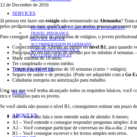
12 de December de 2016
SERVICES
Já pensou em fazer um
estágio
não-remunerado na
Alemanha
? Trata-
pelos profissionais mais qualificados e que muitas pessoas procuram opo
INFORMATION AND VISA ASSISTANCE IN GERMANY
TRAVEL INSURANCE
Para conseguir participar do programa de estágios, o jovem profissiona
SHUTTLE SERVICE
ACCOMMODATION IN GERMANY
Conhecimento de Alemão ao menos no
nível B1
, para quando v
CONTINUOUS ASSISTANCE
Participação em um curso de alemão por no mínimo 4 semanas – m
EXCLUSIVE SERVICES
Idade mínima de 18 anos;
Ter completado o ensino médio;
Tempo disponível mínimo de 10 semanas (curso + estágio);
TOURS & TRAVEL
Seguro de saúde e de proteção. (Pode ser adquirido com a
Go Ea
Cidadania europeia ou autorização para trabalho.
Uma vez que você tenha alcançado todos os requisitos básicos, você co
BLOG
rico e vantajoso para os jovens.
Se você ainda não possui o nível B1, conseguimos estimar um prazo de 
ABOUT US
A0 – Você não fala e nem entende nada de alemão: 6 meses;
A1 – Você entende e consegue responder perguntas simples: 4 m
A2 – Você consegue participar de conversas no dia-a-dia: 2 mese
B1 – Você consegue escrever e ler textos simples sem erros.