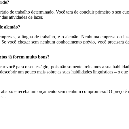
arde?
rio de trabalho determinado. Você terá de concluir primeiro o seu curs
das atividades de lazer.
de alemão?
empresas, a língua de trabalho, é o alemão. Nenhuma empresa ou inst
: Se você chegar sem nenhum conhecimento prévio, você precisará de
tos já forem muito bons?
r você para o seu estágio, pois não somente treinamos a sua habilidad
escobrir um pouco mais sobre as suas habilidades linguísticas – o que 
io abaixo e receba um orçamento sem nenhum compromisso! O preço é m
eia.