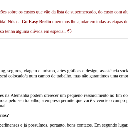
s sobre os custos que vão da lista de supermercado, do custo com alugu
vida! Nós da
Go Easy Berlin
queremos lhe ajudar em todas as etapas do
aso tenha alguma dúvida em especial. 🙂
 seguros, viagem e turismo, artes gráficas e design, assistência soci
cê será colocado/a num campo de trabalho, mas não garantimos uma emp
es na Alemanha podem oferecer um pequeno ressarcimento no fim do es
a pelo seu trabalho, a empresa permite que você vivencie o campo pro
ral.
rios?
erlinenses e já possuímos, portanto, bons contatos. Em segundo lugar,