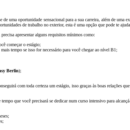
se de uma oportunidade sensacional para a sua carreira, além de uma 
rtunidades de trabalho no exterior, esta é uma opção que pode te ajudar
l precisa apresentar alguns requisitos mínimos como:
ocê começar o estágio;
ais tempo se isso for necessário para você chegar ao nível B1;
sy Berlin
);
nseguirá com toda certeza um estágio, isso graças às boas relações qu
tempo que você precisará se dedicar num curso intensivo para alcançá-
eses;
s;