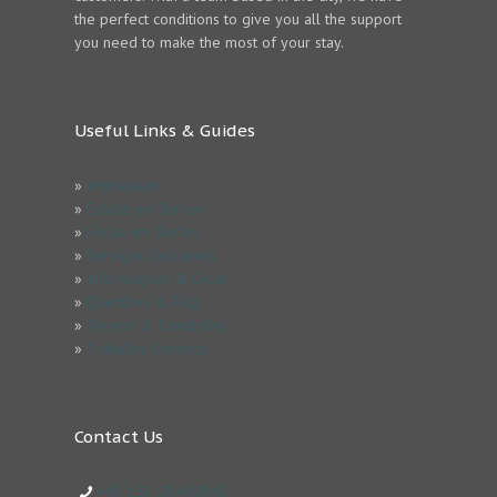
the perfect conditions to give you all the support
you need to make the most of your stay.
Useful Links & Guides
»
Impressum
»
Estude em Berlim
»
Férias em Berlim
»
Serviços Exclusivos
»
Informações & Dicas
»
Questões & FAQ
»
Termos & Condicões
»
Trabalhe Conosco
Contact Us
+49 152 03449843