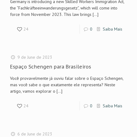
Germany is introducing a new Skilled Workers Immigration Act,
the “Fachkräfteeinwanderungsgesetz”, which will come into
force from November 2023. This law brings
[…]
24
0
Saiba Mais
9 de June de 2023
Espaço Schengen para Brasileiros
Você provavelmente já ouviu falar sobre o Espaço Schengen,
mas você sabe o que exatamente ele representa? Neste
artigo, vamos explorar o
[…]
24
0
Saiba Mais
6 de June de 2023