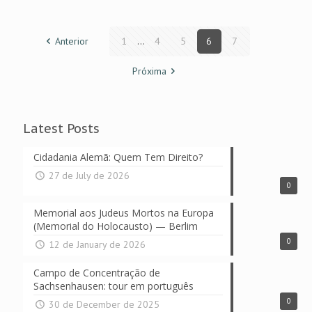
Anterior
1
...
4
5
6
7
Próxima
Latest Posts
Cidadania Alemã: Quem Tem Direito?
27 de July de 2026
0
Memorial aos Judeus Mortos na Europa
(Memorial do Holocausto) — Berlim
0
12 de January de 2026
Campo de Concentração de
Sachsenhausen: tour em português
0
30 de December de 2025