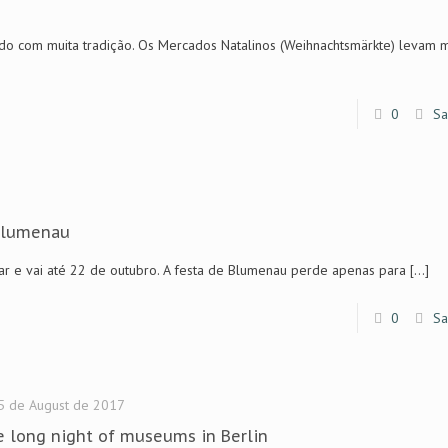
o com muita tradição. Os Mercados Natalinos (Weihnachtsmärkte) levam m
0
Sa
Blumenau
 e vai até 22 de outubro. A festa de Blumenau perde apenas para
[…]
0
Sa
5 de August de 2017
 long night of museums in Berlin