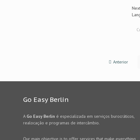
Next
Lan
C
Anterior
Go Easy Berlin
A
Go Easy Berlin
é especializada em serviços burocráticos,
realocação e programas de intercâmbio.
Our main objective is to offer services that make everything