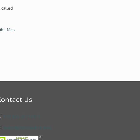
t called
iba Mais
Contact Us
+49 152 03449843
contact@goeasyberlin.de