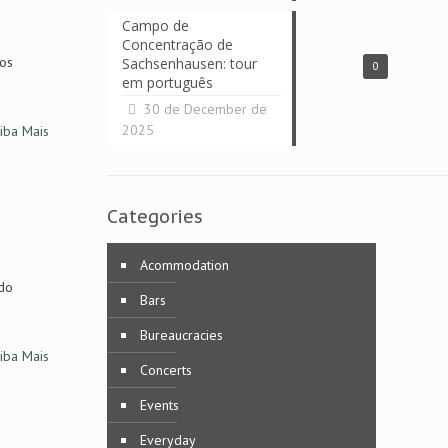
Campo de
Concentração de
os
Sachsenhausen: tour
0
em português
30 de December de
2025
iba Mais
Categories
Acommodation
 do
Bars
Bureaucracies
iba Mais
Concerts
Events
Everyday