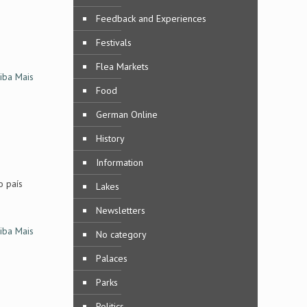
Feedback and Experiences
Festivals
Flea Markets
iba Mais
Food
German Online
History
Information
o país
Lakes
Newsletters
iba Mais
No category
Palaces
Parks
Politics