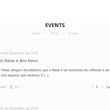
EVENTS
Home
Blog
Events
24 de December de 2018
iz Natal e Ano Novo
z Natal, amigos! Acreditamos que o Natal é um momento de reflexão e de 
a com aqueles que amamos. É
[…]
urtiu?
14
0
Sa
30 de November de 2018