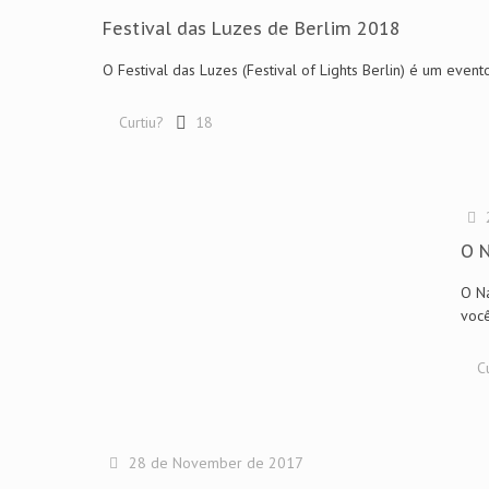
Festival das Luzes de Berlim 2018
O Festival das Luzes (Festival of Lights Berlin) é um even
Curtiu?
18
O 
O Na
você
C
28 de November de 2017