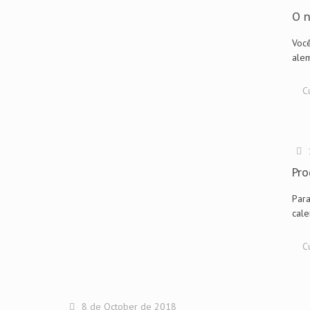
O n
Você
alem
C
Pro
Para
cale
C
8 de October de 2018