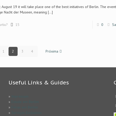
 August 19 it will take place one of the best initiatives of Berlin. The even
ge Nacht der Museen, meaning
[…]
urtiu?
15
0
Sa
1
2
3
4
Próxima
Useful Links & Guides
»
Impressum
»
Estude em Berlim
»
Férias em Berlim
»
Serviços Exclusivos