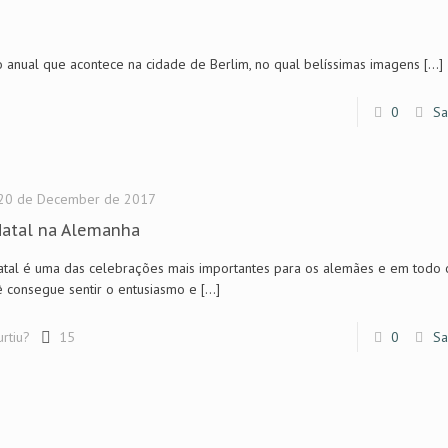
to anual que acontece na cidade de Berlim, no qual belíssimas imagens
[…]
0
Sa
20 de December de 2017
Natal na Alemanha
tal é uma das celebrações mais importantes para os alemães e em todo 
 consegue sentir o entusiasmo e
[…]
urtiu?
15
0
Sa