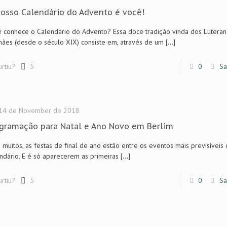
osso Calendário do Advento é você!
 conhece o Calendário do Advento? Essa doce tradição vinda dos Luteran
ães (desde o século XIX) consiste em, através de um
[…]
urtiu?
5
0
Sa
14 de November de 2018
gramação para Natal e Ano Novo em Berlim
 muitos, as festas de final de ano estão entre os eventos mais previsíveis
ndário. E é só aparecerem as primeiras
[…]
urtiu?
5
0
Sa