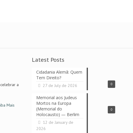
Latest Posts
Cidadania Alemã: Quem
Tem Direito?
celebrar a
0
27 de July de 2026
Memorial aos Judeus
Mortos na Europa
iba Mais
(Memorial do
0
Holocausto) — Berlim
12 de January de
2026