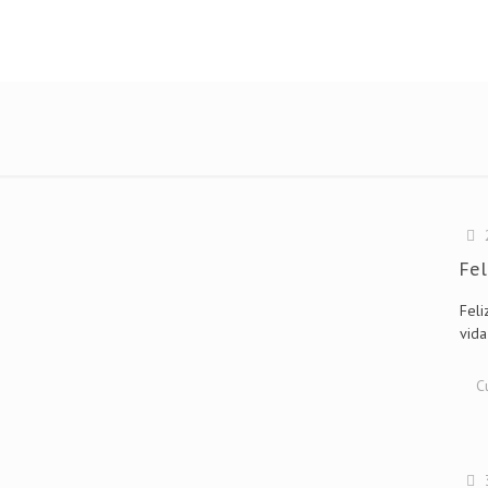
Fel
Feli
vid
C