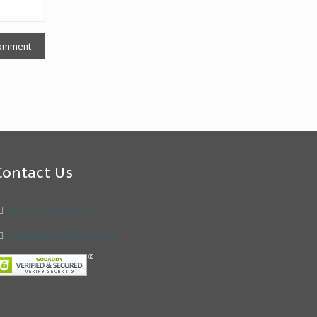
Contact Us
+49 152 03449843
contact@goeasyberlin.de