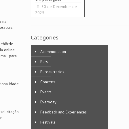
30 de December de
2025
a na
essoais.
Categories
rbehörde
a online,
Acommodation
-mail para
Bars
Bureaucracies
Concerts
cionalidade
Events
Everyday
solicitação
Feedback and Experiences
r
Festivals