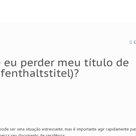
E
e eu perder meu título de
fenthaltstitel)?
ha pode ser uma situação estressante, mas é importante agir rapidamente pa
perca seu documento de residência: