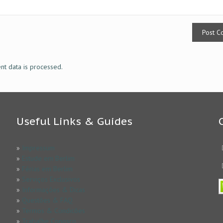
t data is processed.
Useful Links & Guides
»
Impressum
»
Estude em Berlim
»
Férias em Berlim
»
Serviços Exclusivos
»
Informações & Dicas
»
Questões & FAQ
»
Termos & Condicões
»
Trabalhe Conosco