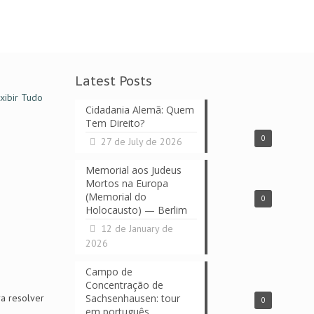
Latest Posts
xibir Tudo
Cidadania Alemã: Quem
Tem Direito?
0
27 de July de 2026
Memorial aos Judeus
Mortos na Europa
(Memorial do
0
Holocausto) — Berlim
12 de January de
2026
Campo de
Concentração de
ra resolver
Sachsenhausen: tour
0
em português