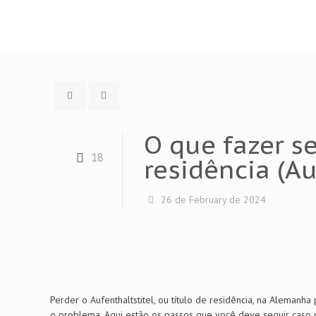
O que fazer s
18
residência (Au
26 de February de 2024
Perder o Aufenthaltstitel, ou título de residência, na Aleman
o problema. Aqui estão os passos que você deve seguir caso 