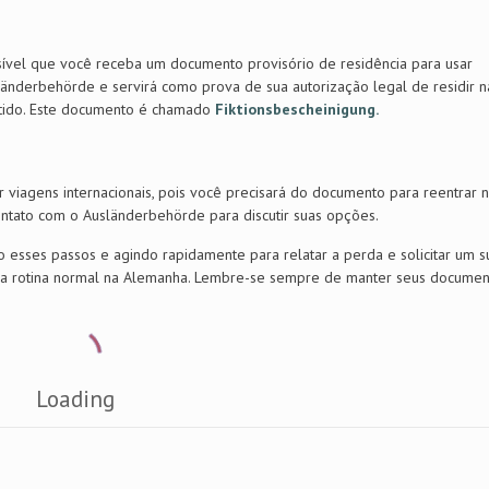
ossível que você receba um documento provisório de residência para usar
nderbehörde e servirá como prova de sua autorização legal de residir n
mitido. Este documento é chamado
Fiktionsbescheinigung.
zer viagens internacionais, pois você precisará do documento para reentrar 
ontato com o Ausländerbehörde para discutir suas opções.
 esses passos e agindo rapidamente para relatar a perda e solicitar um su
sua rotina normal na Alemanha. Lembre-se sempre de manter seus docume
.
Loading