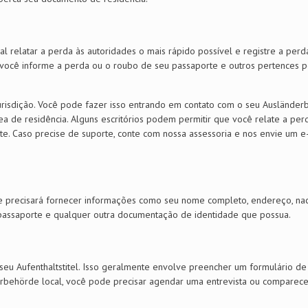
al relatar a perda às autoridades o mais rápido possível e registre a perd
e você informe a perda ou o roubo de seu passaporte e outros pertences p
risdição. Você pode fazer isso entrando em contato com o seu Auslände
ea de residência. Alguns escritórios podem permitir que você relate a perd
e. Caso precise de suporte, conte com nossa assessoria e nos envie um e
nte precisará fornecer informações como seu nome completo, endereço, na
 passaporte e qualquer outra documentação de identidade que possua.
o seu Aufenthaltstitel. Isso geralmente envolve preencher um formulário de 
rbehörde local, você pode precisar agendar uma entrevista ou comparece