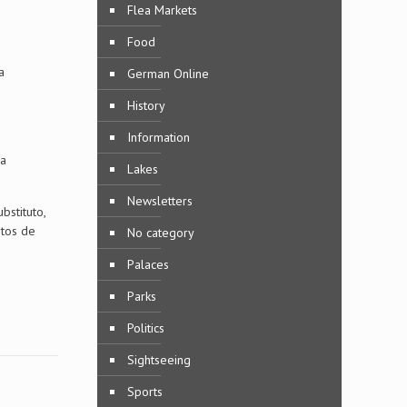
Flea Markets
Food
a
German Online
History
Information
na
Lakes
Newsletters
bstituto,
ntos de
No category
Palaces
Parks
Politics
Sightseeing
Sports