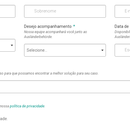
Sobrenome
E-
Desejo acompanhamento
*
Data de
Nossa equipe acompanhará você junto ao
Disponibil
Ausländerbehörde.
Ausländer
Es
Selecione...
so para que possamos encontrar a melhor solução para seu caso.
m nossa
política de privacidade
.
dade.