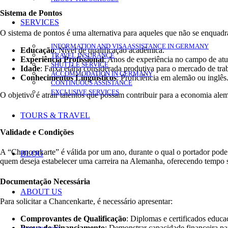
Sistema de Pontos
SERVICES
O sistema de pontos é uma alternativa para aqueles que não se enquadra
INFORMATION AND VISA ASSISTANCE IN GERMANY
Educação
: Nível de qualificação acadêmica.
TRAVEL INSURANCE
Experiência Profissional
: Anos de experiência no campo de at
SHUTTLE SERVICE
Idade
: Faixa etária considerada produtiva para o mercado de tra
ACCOMMODATION IN GERMANY
Conhecimentos Linguísticos
: Proficiência em alemão ou inglês
CONTINUOUS ASSISTANCE
EXCLUSIVE SERVICES
O objetivo é atrair talentos que possam contribuir para a economia al
TOURS & TRAVEL
Validade e Condições
A “Chancenkarte” é válida por um ano, durante o qual o portador pode
BLOG
quem deseja estabelecer uma carreira na Alemanha, oferecendo tempo s
Documentação Necessária
ABOUT US
Para solicitar a Chancenkarte, é necessário apresentar:
Comprovantes de Qualificação
: Diplomas e certificados educa
Prova de Financiamento
: Demonstrar capacidade financeira par