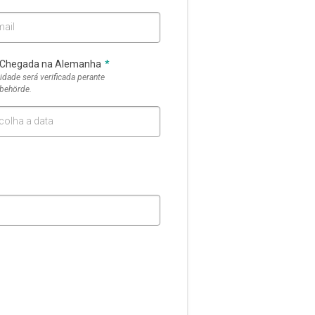
mail
 Chegada na Alemanha
*
idade será verificada perante
behörde.
colha a data