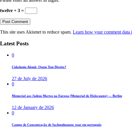
Please enter an answer in digits:
twelve + 3 =
This site uses Akismet to reduce spam.
Learn how your comment data i
Latest Posts
0
Cidadania Alemã: Quem Tem Direito?
27 de July de 2026
0
Memorial aos Judeus Mortos na Europa (Memorial do Holocausto) — Berlim
12 de January de 2026
0
Campo de Concentração de Sachsenhausen: tour em português