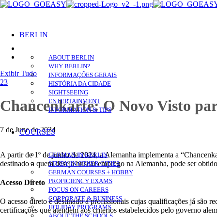
BERLIN
ABOUT BERLIN
WHY BERLIN?
Exibir Tudo
INFORMAÇÕES GERAIS
23
HISTÓRIA DA CIDADE
SIGHTSEEING
Chancenkarte: O Novo Visto pa
ENTERTAINMENT
INFORMATION & TIPS
7 de June de 2024
COURSES
A partir de 1º de junho de 2024, a Alemanha implementa a “Chancenkart
GERMAN IN BERLIN
destinado a quem deseja buscar emprego na Alemanha, pode ser obtido p
STUDY IN OTHER CITIES
GERMAN COURSES + HOBBY
PROFICIENCY EXAMS
Acesso Direto
FOCUS ON CAREERS
CORPORATE & BUSINESS
O acesso direto é destinado a profissionais cujas qualificações já sã
HOLIDAY PROGRAMS
certificações que atendem aos critérios estabelecidos pelo governo ale
ABOUT THE SCHOOLS