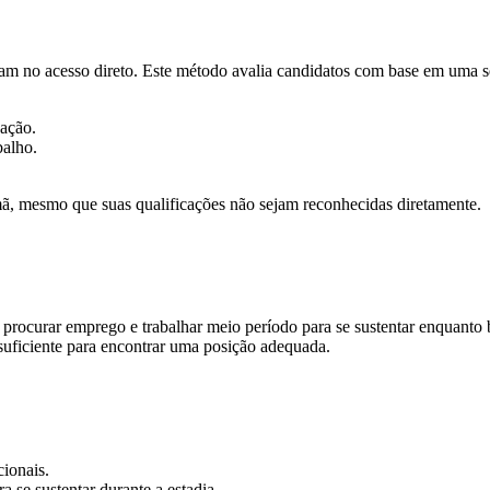
m no acesso direto. Este método avalia candidatos com base em uma séri
uação.
balho.
.
emã, mesmo que suas qualificações não sejam reconhecidas diretamente.
 procurar emprego e trabalhar meio período para se sustentar enquanto
uficiente para encontrar uma posição adequada.
cionais.
a se sustentar durante a estadia.