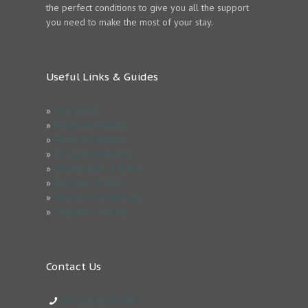
the perfect conditions to give you all the support
you need to make the most of your stay.
Useful Links & Guides
»
Impressum
»
Estude em Berlim
»
Férias em Berlim
»
Serviços Exclusivos
»
Informações & Dicas
»
Questões & FAQ
»
Termos & Condicões
»
Trabalhe Conosco
Contact Us
+49 152 03449843