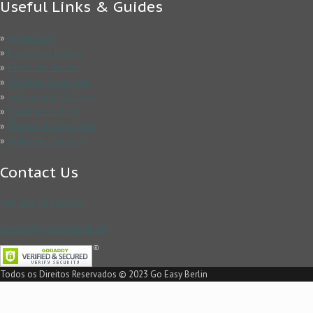
Useful Links & Guides
»
Impressum
»
Estude em Berlim
»
Férias em Berlim
»
Serviços Exclusivos
»
Informações & Dicas
»
Questões & FAQ
»
Termos & Condicões
»
Trabalhe Conosco
Contact Us
+49 152 03449843
contact@goeasyberlin.de
Todos os Direitos Reservados © 2023 Go Easy Berlin