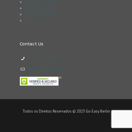
»
Informações & Dicas
»
Questões & FAQ
»
Termos & Condicões
»
Trabalhe Conosco
Contact Us
+49 152 03449843
contact@goeasyberlin.de
Todos os Direitos Reservados © 2023 Go Easy Berlin