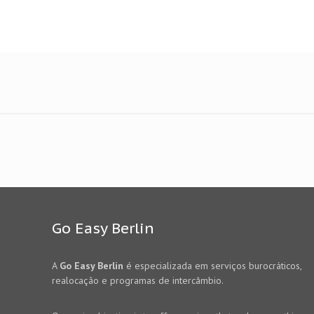
Go Easy Berlin
A
Go Easy Berlin
é especializada em serviços burocráticos,
realocação e programas de intercâmbio.