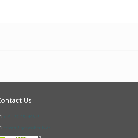
Contact Us
+49 152 03449843
contact@goeasyberlin.de