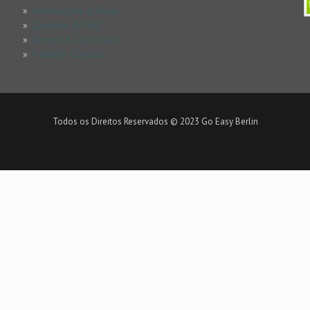
»
Informações & Dicas
»
Questões & FAQ
»
Termos & Condicões
»
Trabalhe Conosco
Todos os Direitos Reservados © 2023 Go Easy Berlin