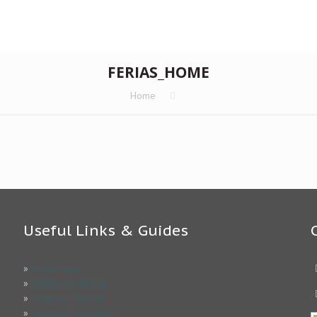
FERIAS_HOME
Home
Useful Links & Guides
»
Impressum
»
Estude em Berlim
»
Férias em Berlim
»
Serviços Exclusivos