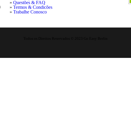
»
Questões & FAQ
u
»
Termos & Condicões
»
Trabalhe Conosco
Todos os Direitos Reservados © 2023 Go Easy Berlin