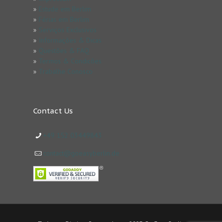
»
Estude em Berlim
»
Férias em Berlim
»
Serviços Exclusivos
»
Informações & Dicas
»
Questões & FAQ
»
Termos & Condicões
»
Trabalhe Conosco
Contact Us
+49 152 03449843
contact@goeasyberlin.de