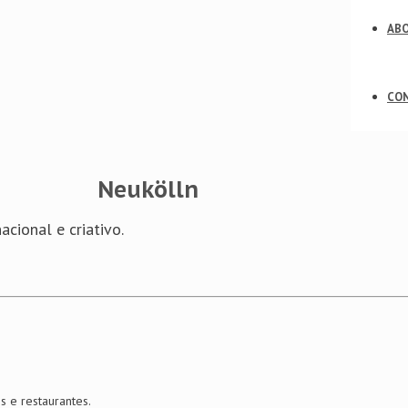
ABO
CO
Neukölln
cional e criativo.
 e restaurantes.