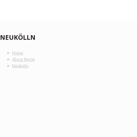
NEUKÖLLN
Home
About Berlin
Neukölln