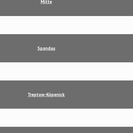
Mitte
Spandau
Treptow-Köpenick