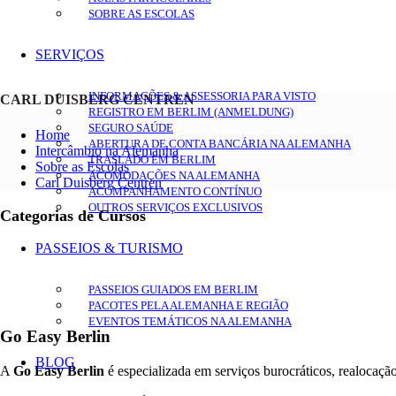
SOBRE AS ESCOLAS
SERVIÇOS
INFORMAÇÕES & ASSESSORIA PARA VISTO
CARL DUISBERG CENTREN
REGISTRO EM BERLIM (ANMELDUNG)
SEGURO SAÚDE
Home
ABERTURA DE CONTA BANCÁRIA NA ALEMANHA
Intercâmbio na Alemanha
TRASLADO EM BERLIM
Sobre as Escolas
ACOMODAÇÕES NA ALEMANHA
Carl Duisberg Centren
ACOMPANHAMENTO CONTÍNUO
OUTROS SERVIÇOS EXCLUSIVOS
Categorias de Cursos
PASSEIOS & TURISMO
PASSEIOS GUIADOS EM BERLIM
PACOTES PELA ALEMANHA E REGIÃO
EVENTOS TEMÁTICOS NA ALEMANHA
Go Easy Berlin
BLOG
A
Go Easy Berlin
é especializada em serviços burocráticos, realocaçã