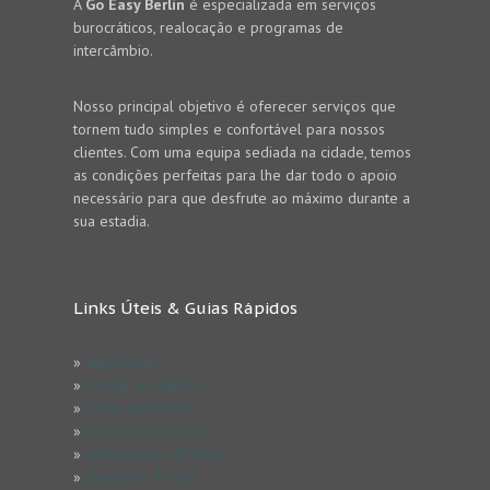
A
Go Easy Berlin
é especializada em serviços
burocráticos, realocação e programas de
intercâmbio.
Nosso principal objetivo é oferecer serviços que
tornem tudo simples e confortável para nossos
clientes. Com uma equipa sediada na cidade, temos
as condições perfeitas para lhe dar todo o apoio
necessário para que desfrute ao máximo durante a
sua estadia.
Links Úteis & Guias Rápidos
»
Impressum
»
Estude em Berlim
»
Férias em Berlim
»
Serviços Exclusivos
»
Informações & Dicas
»
Questões & FAQ