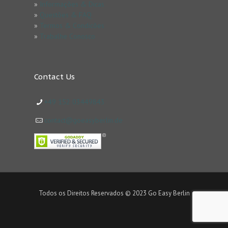
»
Informações & Dicas
»
Questões & FAQ
»
Termos & Condicões
»
Trabalhe Conosco
Contact Us
+49 152 03449843
contact@goeasyberlin.de
Todos os Direitos Reservados © 2023 Go Easy Berlin