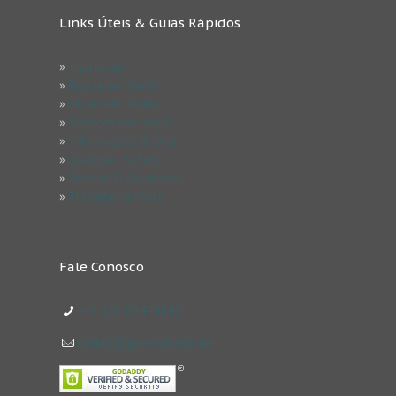
Links Úteis & Guias Rápidos
»
Impressum
»
Estude em Berlim
»
Férias em Berlim
»
Serviços Exclusivos
»
Informações & Dicas
»
Questões & FAQ
»
Termos & Condicões
»
Trabalhe Conosco
Fale Conosco
+49 152 03449843
contact@goeasyberlin.de