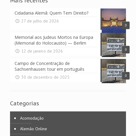
Mais recentes
Cidadania Alemã: Quem Tem Direito?
27 de julho de 2026
0
Memorial aos Judeus Mortos na Europa
(Memorial do Holocausto) — Berlim
0
12 de janeiro de 2026
Campo de Concentração de
Sachsenhausen: tour em português
0
30 de dezembro de 2025
Categorias
Acomodação
Alemão Online