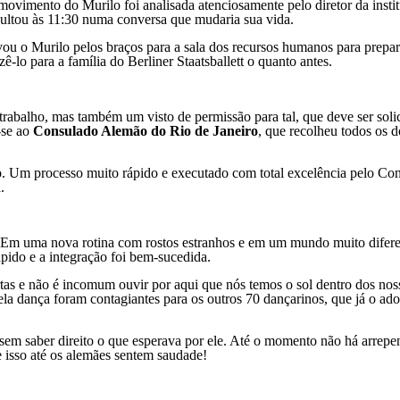
ovimento do Murilo foi analisada atenciosamente pelo diretor da instit
sultou às 11:30 numa conversa que mudaria sua vida.
evou o Murilo pelos braços para a sala dos recursos humanos para prepa
azê-lo para a família do Berliner Staatsballett o quanto antes.
trabalho, mas também um visto de permissão para tal, que deve ser soli
-se ao
Consulado Alemão do Rio de Janeiro
, que recolheu todos os 
. Um processo muito rápido e executado com total excelência pelo Co
.
o. Em uma nova rotina com rostos estranhos e em um mundo muito difer
pido e a integração foi bem-sucedida.
ortas e não é incomum ouvir por aqui que nós temos o sol dentro dos nos
ela dança foram contagiantes para os outros 70 dançarinos, que já o ad
 sem saber direito o que esperava por ele. Até o momento não há arrep
 isso até os alemães sentem saudade!