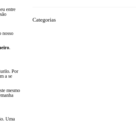
heu entre
são
Categorias
do nosso
Acomodação
Alemão Online
neiro
.
Alimentação
Bairros
Bares
urilo. Por
am a se
Burocracias
Concertos
este mesmo
lemanha
Cotidiano
Esportes
Estudar em Berlim
ção. Uma
Estudos
Eventos