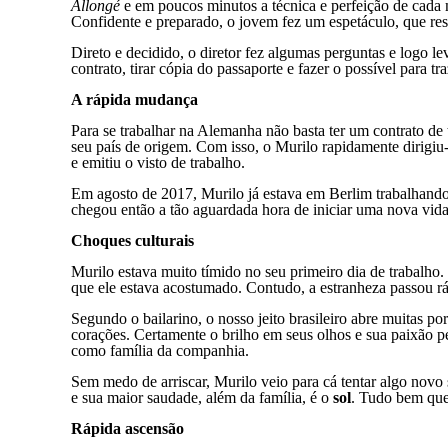
Allongé
e em poucos minutos a técnica e perfeição de cada m
Confidente e preparado, o jovem fez um espetáculo, que re
Direto e decidido, o diretor fez algumas perguntas e logo l
contrato, tirar cópia do passaporte e fazer o possível para tr
A rápida mudança
Para se trabalhar na Alemanha não basta ter um contrato de 
seu país de origem. Com isso, o Murilo rapidamente dirigiu
e emitiu o visto de trabalho.
Em agosto de 2017, Murilo já estava em Berlim trabalhando
chegou então a tão aguardada hora de iniciar uma nova vida
Choques culturais
Murilo estava muito tímido no seu primeiro dia de trabalh
que ele estava acostumado. Contudo, a estranheza passou rá
Segundo o bailarino, o nosso jeito brasileiro abre muitas p
corações. Certamente o brilho em seus olhos e sua paixão p
como família da companhia.
Sem medo de arriscar, Murilo veio para cá tentar algo novo
e sua maior saudade, além da família, é o
sol
. Tudo bem que
Rápida ascensão