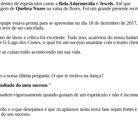
 dentro de espetáculos como a
Bela Adormecida
e
Jewels
. Até que
agem de
Quebra Nozes
na valsa de flores. Foi um grande presente receb
equipe estava pronta para se apresentar no dia 18 de dezembro de 2017
o teve de ser cancelada.
 de show e crítica foi excelente. Tudo isso, acarretou do nosso bailar
de O Lago dos Cisnes, o qual foi um sucesso unanime com o teatro chei
 as coisas estão acontecendo em sua vida.
 a nossa última pergunta: O que te motiva na dança?
sultado do meu sucesso
.”
aplaudem vigorosamente quando gostam de um espetáculo e não é incom
rilo e o que desejamos é que os aplausos nesta nova fase sejam fortes e
 do seu sucesso.