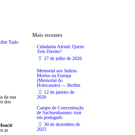
Mais recentes
ibir Tudo
Cidadania Alemã: Quem
Tem Direito?
27 de julho de 2026
0
Memorial aos Judeus
Mortos na Europa
(Memorial do
0
Holocausto) — Berlim
12 de janeiro de
ta da sua
2026
um dos
Campo de Concentração
de Sachsenhausen: tour
em português
0
30 de dezembro de
Moacir
2025
am as