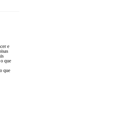
sponder
cer e
oisas
is
 o que
 o que
sponder