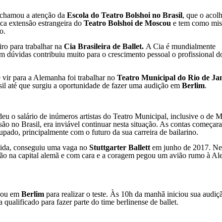
o chamou a atenção da
Escola do Teatro Bolshoi no Brasil
, que o acol
ica extensão estrangeira do
Teatro Bolshoi de Moscou
e tem como mis
o.
ro para trabalhar na
Cia Brasileira de Ballet.
A Cia é mundialmente
sem dúvidas contribuiu muito para o crescimento pessoal o profissional 
e vir para a Alemanha foi trabalhar no
Teatro Municipal do Rio de Ja
asil até que surgiu a oportunidade de fazer uma audição em
Berlim
.
u o salário de inúmeros artistas do Teatro Municipal, inclusive o de M
ssão no Brasil, era inviável continuar nesta situação. As contas começar
pado, principalmente com o futuro da sua carreira de bailarino.
ecida, conseguiu uma vaga no
Stuttgarter Ballett
em junho de 2017. N
ção na capital alemã e com cara e a coragem pegou um avião rumo à A
rcou em
Berlim
para realizar o teste. Às 10h da manhã iniciou sua audi
 qualificado para fazer parte do time berlinense de ballet.