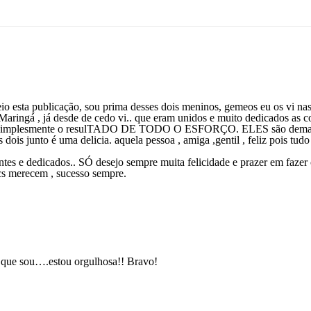
Re
 esta publicação, sou prima desses dois meninos, gemeos eu os vi nas
Maringá , já desde de cedo vi.. que eram unidos e muito dedicados as c
a é simplesmente o resulTADO DE TODO O ESFORÇO. ELES são dema
ois junto é uma delicia. aquela pessoa , amiga ,gentil , feliz pois tudo
tes e dedicados.. SÓ desejo sempre muita felicidade e prazer em fazer
merecem , sucesso sempre.
Re
e que sou….estou orgulhosa!! Bravo!