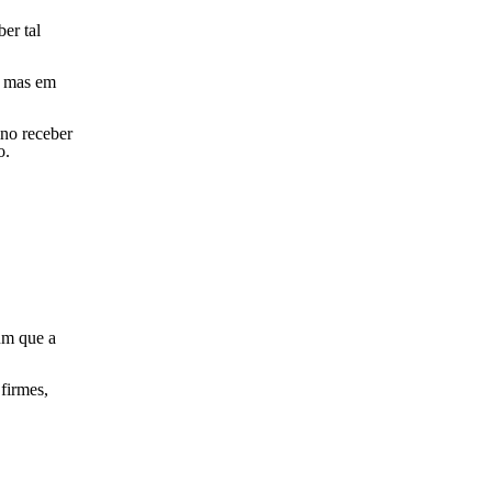
Viagens
er tal
, mas em
ino receber
o.
um que a
 firmes,