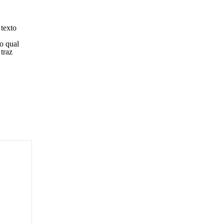
sponder
texto
o qual
 traz