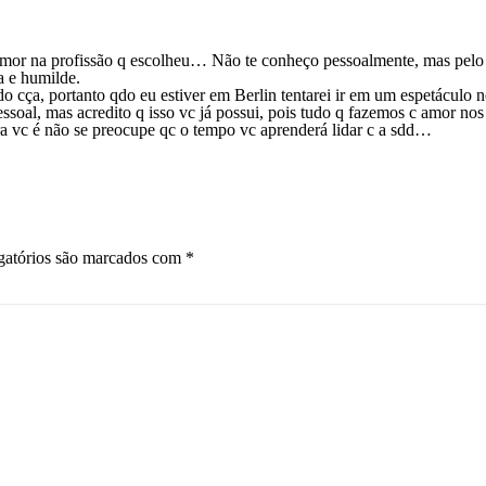
Re
amor na profissão q escolheu… Não te conheço pessoalmente, mas pelo 
a e humilde.
o cça, portanto qdo eu estiver em Berlin tentarei ir em um espetáculo n
ssoal, mas acredito q isso vc já possui, pois tudo q fazemos c amor nos
a vc é não se preocupe qc o tempo vc aprenderá lidar c a sdd…
gatórios são marcados com
*