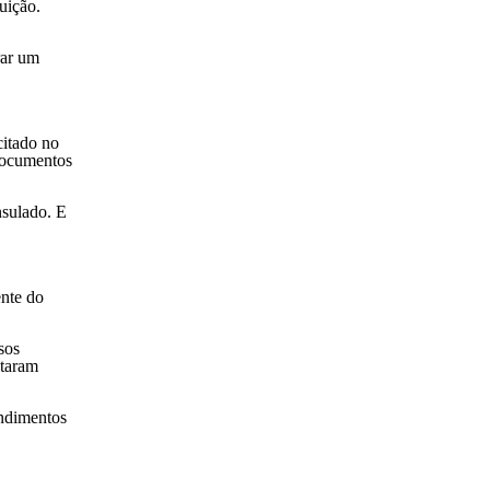
uição.
Festivais
rar um
História
Informações
Lagos
citado no
Mercados de Pulgas
documentos
Mulheres da História
nsulado. E
Museus
Newsletters
Palácios
ente do
Parques
sos
Política
otaram
Relatos e Experiências
endimentos
Sightseeing
Trabalho na Alemanha
Verão