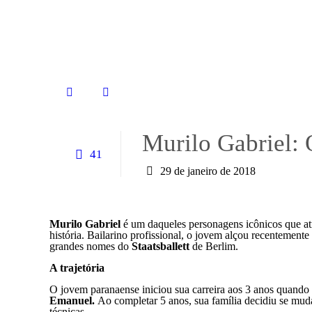
Murilo Gabriel: 
41
29 de janeiro de 2018
Murilo Gabriel
é um daqueles personagens icônicos que atr
história. Bailarino profissional, o jovem alçou recentement
grandes nomes do
Staatsballett
de Berlim.
A trajetória
O jovem paranaense iniciou sua carreira aos 3 anos quando 
Emanuel.
Ao completar 5 anos, sua família decidiu se muda
técnicas.