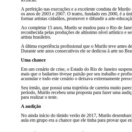
A perfeição nas execuções e a excelente conduta de Muril
os anos de 2003 e 2007. O teatro, fundado em 2000, é a ún
formar artistas cidadãos, promover e difundir a arte-educaçã
Ao completar 15 anos, Murilo se mudou para o Rio de Janei
reconhecida pelas produções de altíssimo nível artístico e 
artista brasileiro.
A última experiência profissional que o Murilo teve antes d
Durante sete anos consecutivos ele se dedicou à arte no Br
Uma chance
Em um cenário de crise, o Estado do Rio de Janeiro suspende
mais que o bailarino tivesse paixão por seu trabalho e profi
acumular e todo este cenário o deixava extremamente preocu
Seu irmão, que possui uma trajetória de carreira muito par
período, Murilo recebeu uma proposta para fazer uma audi
para realizar o teste.
A audição
No ainda início do tímido verão de 2017, Murilo desemba
aula em grupo era a chance que ele tinha para provar que era