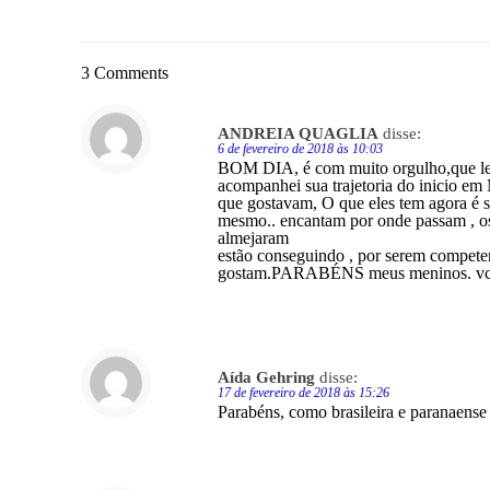
3 Comments
ANDREIA QUAGLIA
disse:
6 de fevereiro de 2018 às 10:03
BOM DIA, é com muito orgulho,que leio
acompanhei sua trajetoria do inicio em 
que gostavam, O que eles tem agor
mesmo.. encantam por onde passam , os d
almejaram
estão conseguindo , por serem competen
gostam.PARABÉNS meus meninos. vcs 
Aída Gehring
disse:
17 de fevereiro de 2018 às 15:26
Parabéns, como brasileira e paranaens