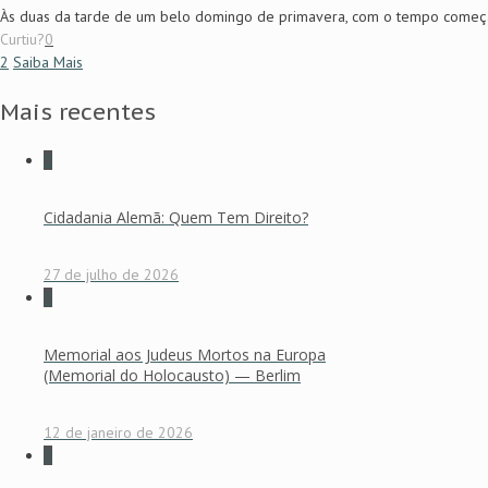
Às duas da tarde de um belo domingo de primavera, com o tempo começan
Curtiu?
0
2
Saiba Mais
Mais recentes
0
Cidadania Alemã: Quem Tem Direito?
27 de julho de 2026
0
Memorial aos Judeus Mortos na Europa
(Memorial do Holocausto) — Berlim
12 de janeiro de 2026
0