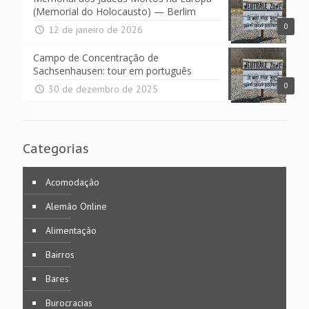
(Memorial do Holocausto) — Berlim
0
12 de janeiro de 2026
Campo de Concentração de
Sachsenhausen: tour em português
0
30 de dezembro de 2025
Categorias
Acomodação
Alemão Online
Alimentação
Bairros
Bares
Burocracias