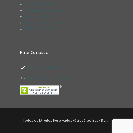
»
Serviços Exclusivos
»
Informações & Dicas
»
Questões & FAQ
»
Termos & Condicões
»
Trabalhe Conosco
Fale Conosco
+49 152 03449843
contact@goeasyberlin.de
Todos os Direitos Reservados © 2023 Go Easy Berlin