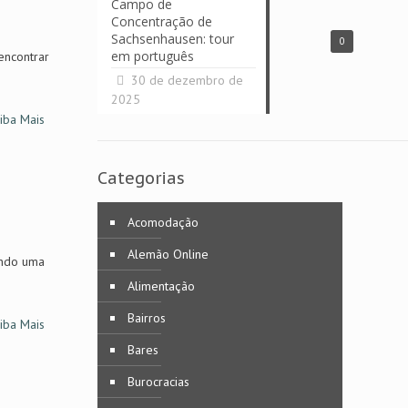
Campo de
Concentração de
Sachsenhausen: tour
0
em português
encontrar
30 de dezembro de
2025
iba Mais
Categorias
Acomodação
Alemão Online
endo uma
Alimentação
Bairros
iba Mais
Bares
Burocracias