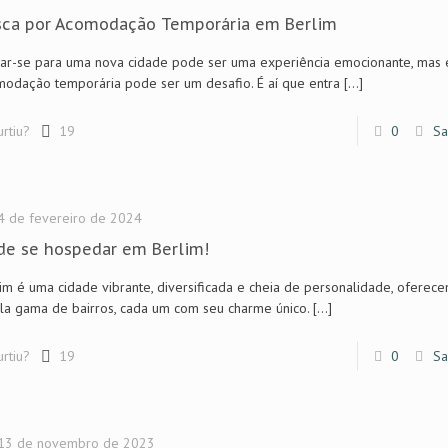
sca por Acomodação Temporária em Berlim
r-se para uma nova cidade pode ser uma experiência emocionante, mas 
odação temporária pode ser um desafio. É aí que entra
[…]
urtiu?
19
0
Sa
4 de fevereiro de 2024
e se hospedar em Berlim!
im é uma cidade vibrante, diversificada e cheia de personalidade, oferec
a gama de bairros, cada um com seu charme único.
[…]
urtiu?
19
0
Sa
13 de novembro de 2023