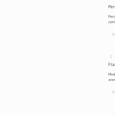
Per
Perd
com
C
Fla
Muda
aven
C