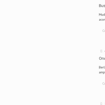
Bu
Muda
acom
C
Ond
Berl
ampl
C