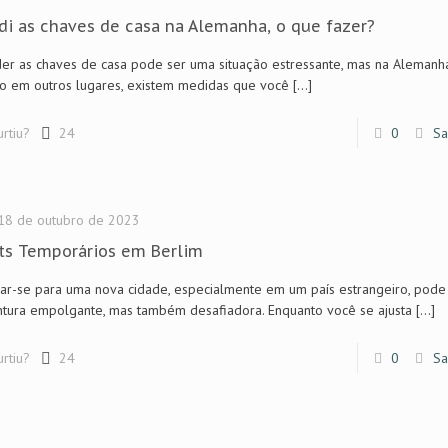
di as chaves de casa na Alemanha, o que fazer?
er as chaves de casa pode ser uma situação estressante, mas na Alemanha
o em outros lugares, existem medidas que você
[…]
urtiu?
24
0
Sa
18 de outubro de 2023
ts Temporários em Berlim
r-se para uma nova cidade, especialmente em um país estrangeiro, pode
tura empolgante, mas também desafiadora. Enquanto você se ajusta
[…]
urtiu?
24
0
Sa