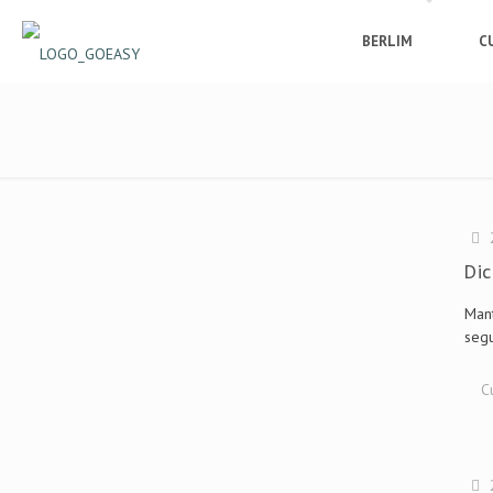
BERLIM
C
Dic
Mant
seg
C