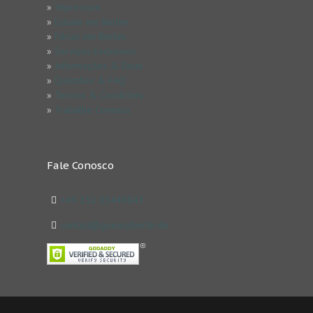
»
Impressum
»
Estude em Berlim
»
Férias em Berlim
»
Serviços Exclusivos
»
Informações & Dicas
»
Questões & FAQ
»
Termos & Condicões
»
Trabalhe Conosco
Fale Conosco
+49 152 03449843
contact@goeasyberlin.de