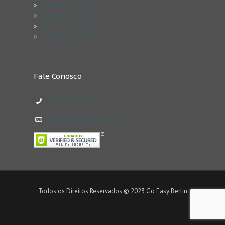
»
Informações & Dicas
»
Questões & FAQ
»
Termos & Condicões
»
Trabalhe Conosco
Fale Conosco
+49 152 03449843
contact@goeasyberlin.de
Todos os Direitos Reservados © 2023 Go Easy Berlin