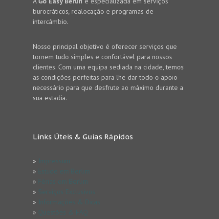
A
Go Easy Berlin
é especializada em serviços
burocráticos, realocação e programas de
intercâmbio.
Nosso principal objetivo é oferecer serviços que
tornem tudo simples e confortável para nossos
clientes. Com uma equipa sediada na cidade, temos
as condições perfeitas para lhe dar todo o apoio
necessário para que desfrute ao máximo durante a
sua estadia.
Links Úteis & Guias Rápidos
»
Impressum
»
Estude em Berlim
»
Férias em Berlim
»
Serviços Exclusivos
»
Informações & Dicas
»
Questões & FAQ