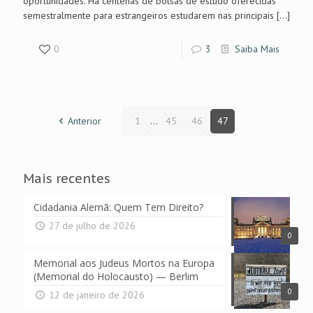
oportunidades. Há centenas de bolsas de estudo oferecidas
semestralmente para estrangeiros estudarem nas principais
[…]
0
3
Saiba Mais
Anterior
1
...
45
46
47
Mais recentes
Cidadania Alemã: Quem Tem Direito?
27 de julho de 2026
0
Memorial aos Judeus Mortos na Europa
(Memorial do Holocausto) — Berlim
0
12 de janeiro de 2026