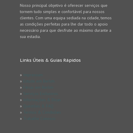
Nosso principal objetivo é oferecer serviços que
tornem tudo simples e confortável para nossos
clientes. Com uma equipa sediada na cidade, temos
as condições perfeitas para lhe dar todo o apoio
necessário para que desfrute ao máximo durante a
sua estadia.
Links Úteis & Guias Rápidos
»
Impressum
»
Estude em Berlim
»
Férias em Berlim
»
Serviços Exclusivos
»
Informações & Dicas
»
Questões & FAQ
»
Termos & Condicões
»
Trabalhe Conosco