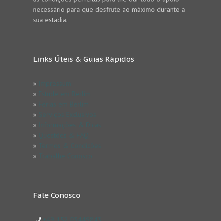
necessário para que desfrute ao máximo durante a
sua estadia.
Links Úteis & Guias Rápidos
»
Impressum
»
Estude em Berlim
»
Férias em Berlim
»
Serviços Exclusivos
»
Informações & Dicas
»
Questões & FAQ
»
Termos & Condicões
»
Trabalhe Conosco
Fale Conosco
+49 152 03449843