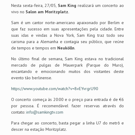
Nesta sexta-feira, 27/05,
Sam King
realizará um concerto ao
vivo no
Salon am Moritzplatz.
Sam é um cantor norte-americano apaixonado por Berlim e
que faz sucesso em suas apresentações pela cidade. Entre
suas idas e vindas a Nova York, Sam King traz todo seu
carisma para a Alemanha e contagia seu público, que reúne
de tempos e tempos em
Neukölln
.
No último final de semana, Sam King estava no tradicional
mercado de pulgas de Mauerpark (Parque do Muro),
encantando e emocionando muitos dos visitantes deste
evento tão berlinense.
https://www.youtube.com/watch?v=8vEYvrgrU90
O concerto começa às 20:00 e o preço para entrada é de €6
por pessoa. É recomendável fazer reservas através do
contato:
info@samkingtv.com
Para chegar ao concerto, basta pegar a linha U7 do metrô e
descer na estação Moritzplatz.