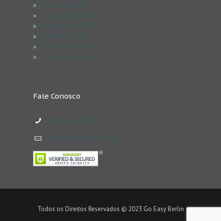
»
Férias em Berlim
»
Serviços Exclusivos
»
Informações & Dicas
»
Questões & FAQ
»
Termos & Condicões
»
Trabalhe Conosco
Fale Conosco
+49 152 03449843
contact@goeasyberlin.de
Todos os Direitos Reservados © 2023 Go Easy Berlin