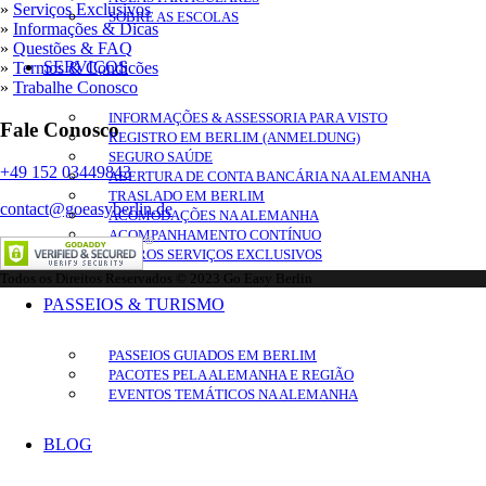
»
Serviços Exclusivos
SOBRE AS ESCOLAS
»
Informações & Dicas
»
Questões & FAQ
SERVIÇOS
»
Termos & Condicões
»
Trabalhe Conosco
INFORMAÇÕES & ASSESSORIA PARA VISTO
Fale Conosco
REGISTRO EM BERLIM (ANMELDUNG)
SEGURO SAÚDE
+49 152 03449843
ABERTURA DE CONTA BANCÁRIA NA ALEMANHA
TRASLADO EM BERLIM
contact@goeasyberlin.de
ACOMODAÇÕES NA ALEMANHA
ACOMPANHAMENTO CONTÍNUO
OUTROS SERVIÇOS EXCLUSIVOS
Todos os Direitos Reservados © 2023 Go Easy Berlin
PASSEIOS & TURISMO
PASSEIOS GUIADOS EM BERLIM
PACOTES PELA ALEMANHA E REGIÃO
EVENTOS TEMÁTICOS NA ALEMANHA
BLOG