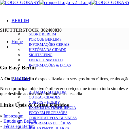
BERLIM
SHUTTERSTOCK_302400830
SOBRE BERLIM
POR QUE BERLIM?
Home
INFORMAÇÕES GERAIS
HISTÓRIA DA CIDADE
SIGHTSEEING
ENTRETENIMENTO
INFORMAÇÕES & DICAS
Go Easy Berlin
CURSOS
A
Go Easy Berlin
é especializada em serviços burocráticos, realocaçã
Nosso principal objetivo é oferecer serviços que tornem tudo simples e
ALEMÃO EM BERLIM
que desfrute ao máximo durante a sua estadia.
OUTRAS CIDADES
CURSOS + HOBBY
Links Úteis & Guias Rápidos
EXAMES DE PROFICIÊNCIA
FOCO EM PROFISSÕES
»
Impressum
CORPORATIVO & BUSINESS
»
Estude em Berlim
PROGRAMAS DE FÉRIAS
»
Férias em Berlim
AULAS PARTICULARES