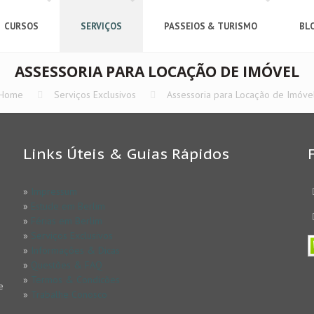
CURSOS
SERVIÇOS
PASSEIOS & TURISMO
BL
ASSESSORIA PARA LOCAÇÃO DE IMÓVEL
Home
Serviços Exclusivos
Assessoria para Locação de Imóve
Links Úteis & Guias Rápidos
»
Impressum
»
Estude em Berlim
»
Férias em Berlim
»
Serviços Exclusivos
»
Informações & Dicas
»
Questões & FAQ
»
Termos & Condicões
e
»
Trabalhe Conosco