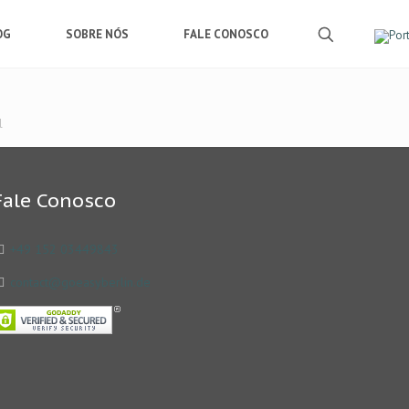
OG
SOBRE NÓS
FALE CONOSCO
l
Fale Conosco
+49 152 03449843
contact@goeasyberlin.de