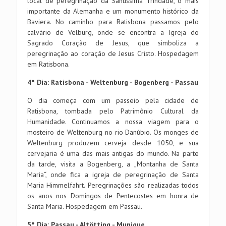
local de peregrinação da Santíssima Trindade, o mais
importante da Alemanha e um monumento histórico da
Baviera. No caminho para Ratisbona passamos pelo
calvário de Velburg, onde se encontra a Igreja do
Sagrado Coração de Jesus, que simboliza a
peregrinação ao coração de Jesus Cristo. Hospedagem
em Ratisbona.
4° Dia: Ratisbona - Weltenburg - Bogenberg - Passau
O dia começa com um passeio pela cidade de
Ratisbona, tombada pelo Patrimônio Cultural da
Humanidade. Continuamos a nossa viagem para o
mosteiro de Weltenburg no rio Danúbio. Os monges de
Weltenburg produzem cerveja desde 1050, e sua
cervejaria é uma das mais antigas do mundo. Na parte
da tarde, visita a Bogenberg, a „Montanha de Santa
Maria“, onde fica a igreja de peregrinação de Santa
Maria Himmelfahrt. Peregrinações são realizadas todos
os anos nos Domingos de Pentecostes em honra de
Santa Maria. Hospedagem em Passau.
5° Dia: Passau - Altötting - Munique