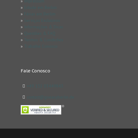
»
Impressum
»
Estude em Berlim
»
Férias em Berlim
»
Serviços Exclusivos
»
Informações & Dicas
»
Questões & FAQ
»
Termos & Condicões
»
Trabalhe Conosco
Fale Conosco
+49 152 03449843
contact@goeasyberlin.de