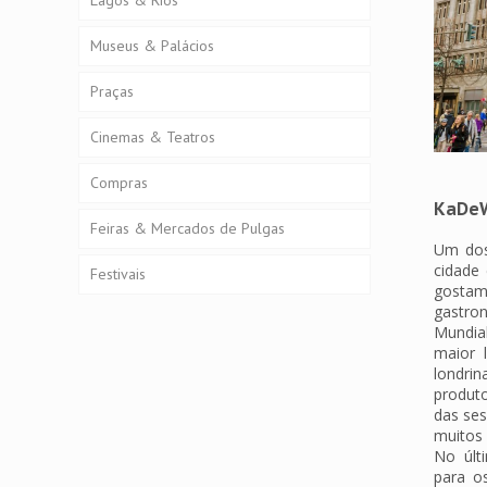
Lagos & Rios
Museus & Palácios
Praças
Cinemas & Teatros
Compras
KaDeW
Feiras & Mercados de Pulgas
Um dos
cidade
Festivais
gostam
gastro
Mundia
maior 
londri
produto
das ses
muitos 
No últ
para o