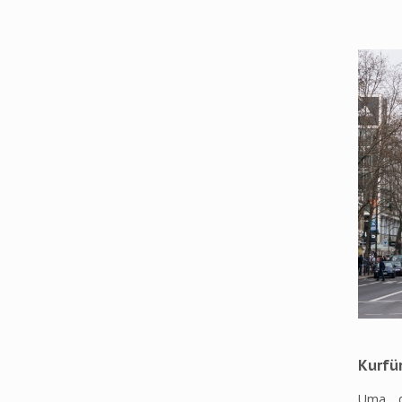
Kurfü
Uma d