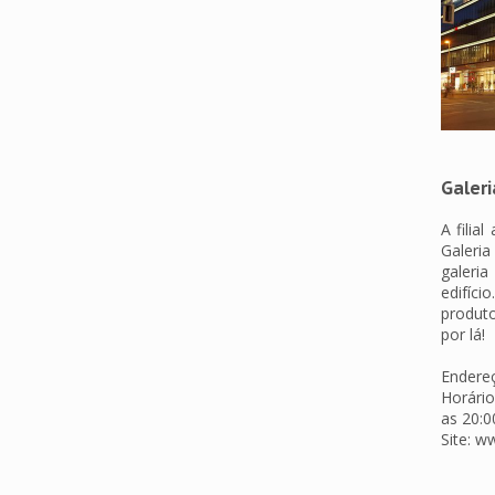
Galer
A fili
Galeria
galeri
edifíc
produt
por lá!
Endereç
Horário
as 20:0
Site: w