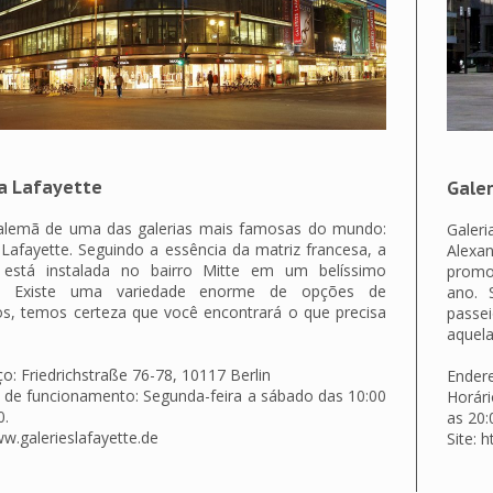
ia Lafayette
Gale
al alemã de uma das galerias mais famosas do mundo:
Galer
 Lafayette. Seguindo a essência da matriz francesa, a
Alexa
a está instalada no bairro Mitte em um belíssimo
promo
io. Existe uma variedade enorme de opções de
ano. 
os, temos certeza que você encontrará o que precisa
passe
aquela
o: Friedrichstraße 76-78, 10117 Berlin
Endere
 de funcionamento: Segunda-feira a sábado das 10:00
Horár
0.
as 20:
ww.galerieslafayette.de
Site: 