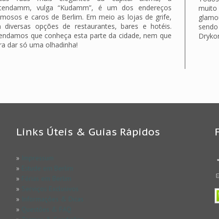
stendamm, vulga “Kudamm”, é um dos endereços
muito
mosos e caros de Berlim. Em meio as lojas de grife,
glamo
m diversas opções de restaurantes, bares e hotéis.
sendo
ndamos que conheça esta parte da cidade, nem que
Drykor
ra dar só uma olhadinha!
Links Úteis & Guias Rápidos
»
Impressum
»
Estude em Berlim
»
Férias em Berlim
»
Serviços Exclusivos
»
Informações & Dicas
»
Questões & FAQ