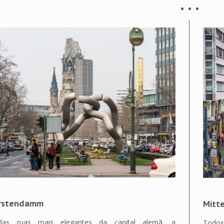
rstendamm
Mitte
as ruas mais elegantes da capital alemã, a
Todos