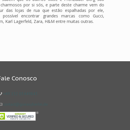
 charmosos por si sós, e parte deste charme vem do
ur das lojas de rua que estão espalhadas por ele,
 possível encontrar grandes marcas como Gucci,
n, Karl Lagerfeld, Zara, H&M entre muitas outras.
Fale Conosco
+49 152 03449843
contact@goeasyberlin.de