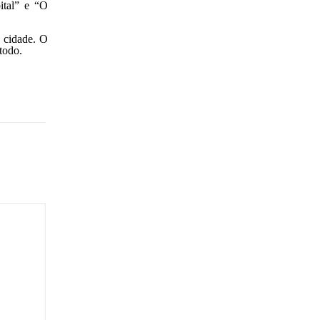
ital” e “O
Estudos
Eventos
a cidade. O
todo.
Festivais
História
Informações
Lagos
Mercados de Pulgas
Mulheres da História
Museus
Newsletters
Palácios
Parques
Política
Relatos e Experiências
Sightseeing