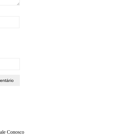
Trabalho na Alemanha
Verão
Viagens
ale Conosco