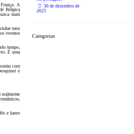
0
 França. A
30 de dezembro de
 de Bélgica
2025
nunca mais
visitar meu
dos eventos
Categorias
elo tempo,
Acomodação
erro. É uma
Alemão Online
bonita com
Alimentação
esquisei e
Bairros
Bares
 realmente
Burocracias
românicos,
Concertos
Cotidiano
és e bares
Esportes
Estudar em Berlim