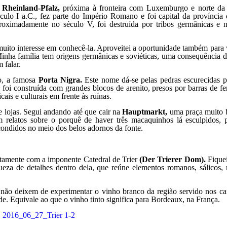
e
Rheinland-Pfalz,
próxima à fronteira com Luxemburgo e norte da
culo I a.C., fez parte do Império Romano e foi capital da província
oximadamente no século V, foi destruída por tribos germânicas e 
 muito interesse em conhecê-la. Aproveitei a oportunidade também para 
inha família tem origens germânicas e soviéticas, uma consequência 
 falar.
no, a famosa
Porta Nigra.
Este nome dá-se pelas pedras escurecidas p
 foi construída com grandes blocos de arenito, presos por barras de f
ais e culturais em frente às ruínas.
 e lojas. Segui andando até que cair na
Hauptmarkt,
uma praça muito 
m relatos sobre o porquê de haver três macaquinhos lá esculpidos, p
scondidos no meio dos belos adornos da fonte.
etamente com a imponente Catedral de Trier
(Der Trierer Dom).
Fiquei
za de detalhes dentro dela, que reúne elementos romanos, sálicos, 
não deixem de experimentar o vinho branco da região servido nos caf
. Equivale ao que o vinho tinto significa para Bordeaux, na França.