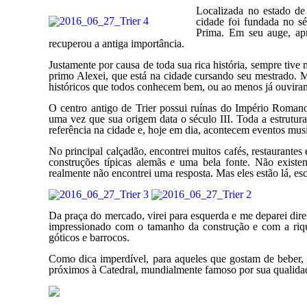
Localizada no estado d
cidade foi fundada no sé
Prima. Em seu auge, apr
recuperou a antiga importância.
Justamente por causa de toda sua rica história, sempre tive
primo Alexei, que está na cidade cursando seu mestrado. M
históricos que todos conhecem bem, ou ao menos já ouviram
O centro antigo de Trier possui ruínas do Império Roma
uma vez que sua origem data o século III. Toda a estrutura
referência na cidade e, hoje em dia, acontecem eventos music
No principal calçadão, encontrei muitos cafés, restaurantes
construções típicas alemãs e uma bela fonte. Não existe
realmente não encontrei uma resposta. Mas eles estão lá, e
Da praça do mercado, virei para esquerda e me deparei dir
impressionado com o tamanho da construção e com a rique
góticos e barrocos.
Como dica imperdível, para aqueles que gostam de beber, 
próximos à Catedral, mundialmente famoso por sua qualidade