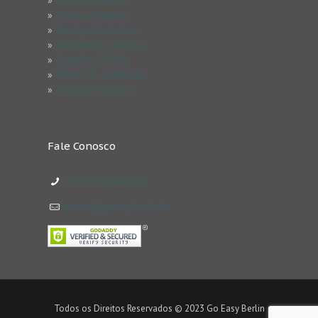
»
Férias em Berlim
»
Serviços Exclusivos
»
Informações & Dicas
»
Questões & FAQ
»
Termos & Condicões
»
Trabalhe Conosco
Fale Conosco
+49 152 03449843
contact@goeasyberlin.de
Todos os Direitos Reservados © 2023 Go Easy Berlin