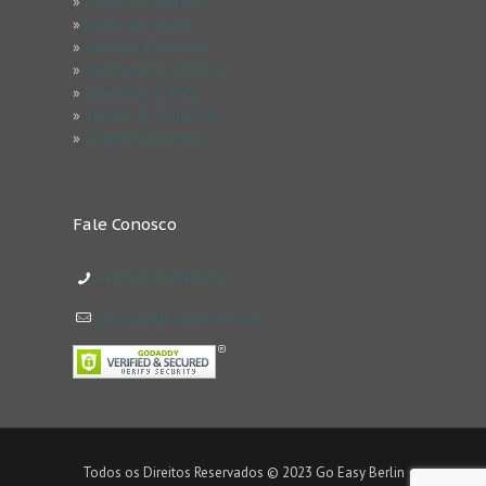
»
Estude em Berlim
»
Férias em Berlim
»
Serviços Exclusivos
»
Informações & Dicas
»
Questões & FAQ
»
Termos & Condicões
»
Trabalhe Conosco
Fale Conosco
+49 152 03449843
contact@goeasyberlin.de
Todos os Direitos Reservados © 2023 Go Easy Berlin