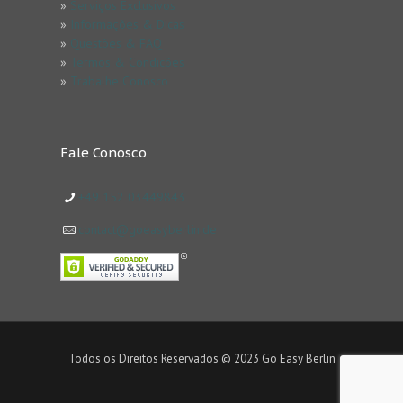
»
Serviços Exclusivos
»
Informações & Dicas
»
Questões & FAQ
»
Termos & Condicões
»
Trabalhe Conosco
Fale Conosco
+49 152 03449843
contact@goeasyberlin.de
Todos os Direitos Reservados © 2023 Go Easy Berlin