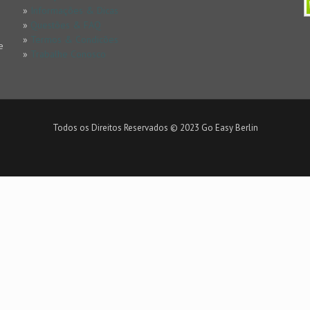
»
Informações & Dicas
»
Questões & FAQ
»
Termos & Condicões
e
»
Trabalhe Conosco
Todos os Direitos Reservados © 2023 Go Easy Berlin