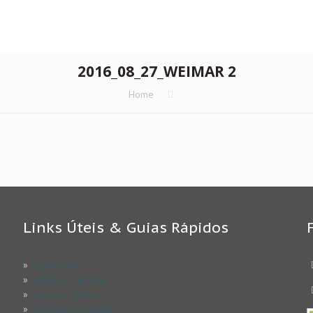
2016_08_27_WEIMAR 2
Home
Links Úteis & Guias Rápidos
»
Impressum
»
Estude em Berlim
»
Férias em Berlim
»
Serviços Exclusivos