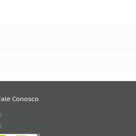
Fale Conosco
+49 152 03449843
contact@goeasyberlin.de