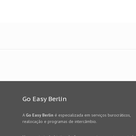
Go Easy Berlin
A
Go Easy Berlin
é especializada em serviços burocráticos,
realocação e programas de intercâmbio.