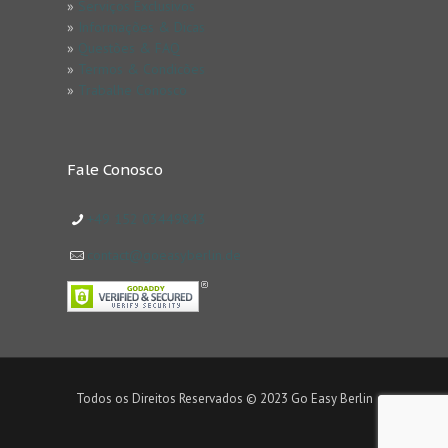
»
Serviços Exclusivos
»
Informações & Dicas
»
Questões & FAQ
»
Termos & Condicões
»
Trabalhe Conosco
Fale Conosco
+49 152 03449843
contact@goeasyberlin.de
Todos os Direitos Reservados © 2023 Go Easy Berlin