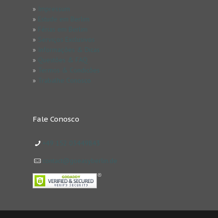
»
Impressum
»
Estude em Berlim
»
Férias em Berlim
»
Serviços Exclusivos
»
Informações & Dicas
»
Questões & FAQ
»
Termos & Condicões
»
Trabalhe Conosco
Fale Conosco
+49 152 03449843
contact@goeasyberlin.de